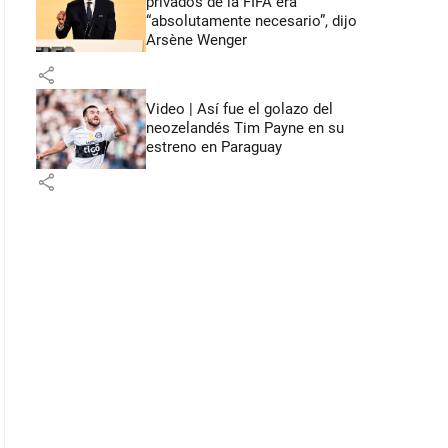
privados de la FIFA era
“absolutamente necesario”, dijo
Arsène Wenger
share
Video | Así fue el golazo del
neozelandés Tim Payne en su
estreno en Paraguay
share