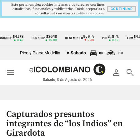
Este portal emplea cookies internas y de terceros con fines
estadísticos, funcionales y publicitarios. Puede aceptarlas o
CONTINUAR
consultar más en nuestra
politica de cookies
$4178
$3648
9,9 %
2,8 %
$417
D/COP
EUR/COP
DESEMPLEO
PIB
TRM
Cintillo
▲ 0.42
▲ 10.00
▼ 0.30
▲ 0.10
▲
de
Pico y Placa Medellín
Sabado
no
no
indicadores
económicos
menu
person
search
Colombia
Sábado
, 8 de Agosto de 2026
Capturados presuntos
integrantes de “los Indios” en
Girardota