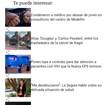
Te puede interesar
Condenaron a médico por abusar de joven en
consultorio del centro de Medellín
share
Alias ‘Douglas’ y ‘Carlos Pesebre’, entre los
trasladados de la cárcel de Itagüí
share
Ponen lupa a contrato para dar atención a
pacientes con VIH que la Nueva EPS terminó
share
“Me desahuciaron”: La Segura habló sobre su
delicada situación de salud
share