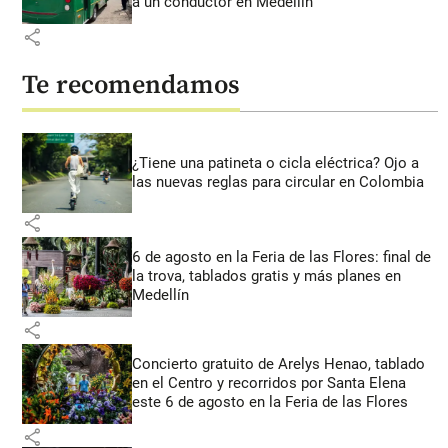
a un conductor en Medellín
share
Te recomendamos
¿Tiene una patineta o cicla eléctrica? Ojo a
las nuevas reglas para circular en Colombia
share
6 de agosto en la Feria de las Flores: final de
la trova, tablados gratis y más planes en
Medellín
share
Concierto gratuito de Arelys Henao, tablado
en el Centro y recorridos por Santa Elena
este 6 de agosto en la Feria de las Flores
share