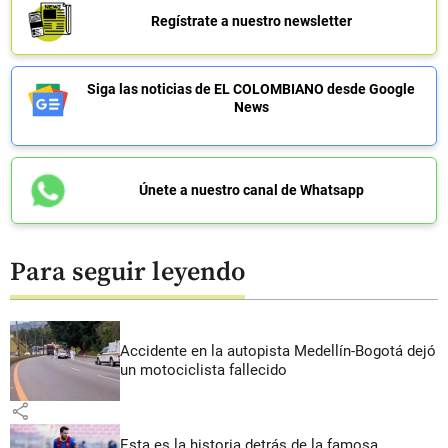
Regístrate a nuestro newsletter
Siga las noticias de EL COLOMBIANO desde Google
News
Únete a nuestro canal de Whatsapp
Para seguir leyendo
Accidente en la autopista Medellín-Bogotá dejó
un motociclista fallecido
share
Esta es la historia detrás de la famosa