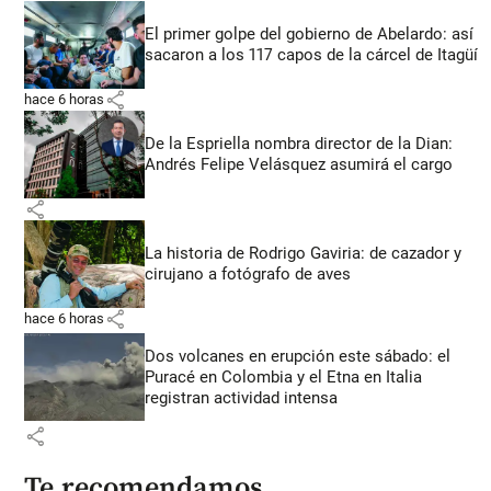
El primer golpe del gobierno de Abelardo: así
sacaron a los 117 capos de la cárcel de Itagüí
share
hace 6 horas
De la Espriella nombra director de la Dian:
Andrés Felipe Velásquez asumirá el cargo
share
La historia de Rodrigo Gaviria: de cazador y
cirujano a fotógrafo de aves
share
hace 6 horas
Dos volcanes en erupción este sábado: el
Puracé en Colombia y el Etna en Italia
registran actividad intensa
share
Te recomendamos