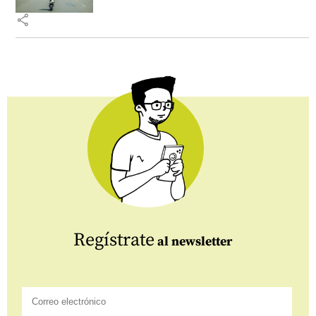
share
Regístrate
al newsletter