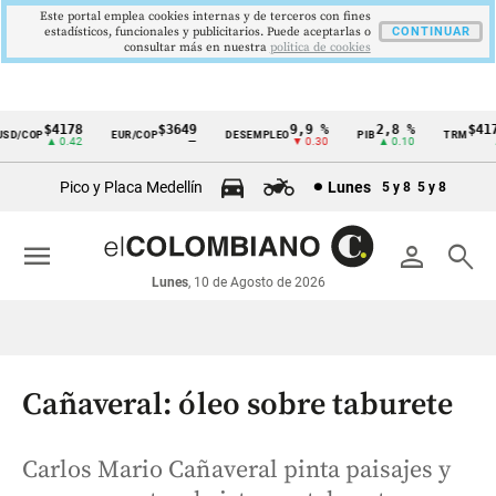
Este portal emplea cookies internas y de terceros con fines
estadísticos, funcionales y publicitarios. Puede aceptarlas o
CONTINUAR
consultar más en nuestra
politica de cookies
$4178
$3649
9,9 %
2,8 %
$4178,
/COP
EUR/COP
DESEMPLEO
PIB
TRM
Cintillo
▲ 0.42
—
▼ 0.30
▲ 0.10
▲ 0
de
Pico y Placa Medellín
Lunes
5 y 8
5 y 8
indicadores
económicos
menu
person
search
Colombia
Lunes
, 10 de Agosto de 2026
Cañaveral: óleo sobre taburete
Carlos Mario Cañaveral pinta paisajes y