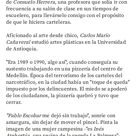
de
Consuelo Herrera,
una profesora que solía ir con
frecuencia a su salón de clase en sus tiempos de
escuelero, para llevárselo consigo con el propósito
de que le hiciera carteleras.
Aficionado al arte desde chico,
Carlos Mario
Cañaveral
estudió artes plásticas en la Universidad
de Antioquia.
"Era 1989 o 1990, algo así", cuando conseguía su
sustento trabajando en una pizzería del centro de
Medellín. Época del terrorismo de los carteles del
narcotráfico, en la ciudad había un "toque de queda"
impuesto por los delincuentes. El miedo se apoderó
de los ciudadanos, la pizzería quebró y tuvo que
cerrar.
"Pablo Escobar
me dejó sin trabajo", sonríe con
amargura, sin dejar de mover el pincel. Pinta la
imagen de una mujer campesina -"es
Inés
Atehortúa,
una vecina de la vereda La Palmera"-,