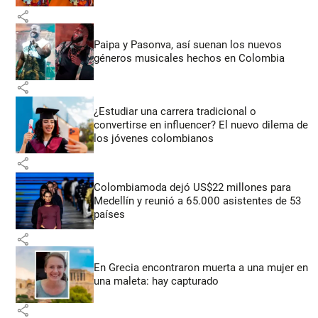
share
Paipa y Pasonva, así suenan los nuevos
géneros musicales hechos en Colombia
share
¿Estudiar una carrera tradicional o
convertirse en influencer? El nuevo dilema de
los jóvenes colombianos
share
Colombiamoda dejó US$22 millones para
Medellín y reunió a 65.000 asistentes de 53
países
share
En Grecia encontraron muerta a una mujer en
una maleta: hay capturado
share