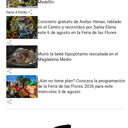
Medellín
share
hace 4 horas
Concierto gratuito de Arelys Henao, tablado
en el Centro y recorridos por Santa Elena
este 6 de agosto en la Feria de las Flores
share
Murió la bebé hipopótamo rescatada en el
Magdalena Medio
share
¿Aún no tiene plan? Conozca la programación
de la Feria de las Flores 2026 para este
miércoles 5 de agosto
share