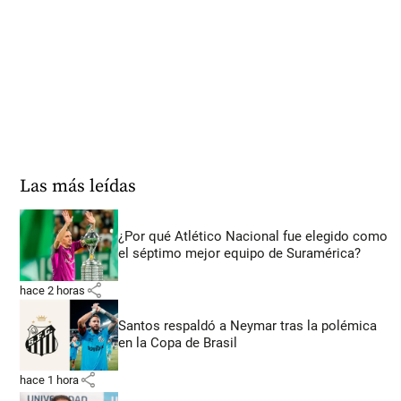
Las más leídas
¿Por qué Atlético Nacional fue elegido como
el séptimo mejor equipo de Suramérica?
share
hace 2 horas
Santos respaldó a Neymar tras la polémica
en la Copa de Brasil
share
hace 1 hora