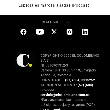
Especiales marcas aliadas
Pódcast
REDES SOCIALES
COPYRIGHT © 2026 EL COLOMBIANO
S.A.S
NIT: 890901352-3
Carrera 48 N° 30 Sur - 119, Envigado,
Antioquia, Colombia.
CONMUTADOR:
(57) (604) 3315252
ATENCIÓN AL CLIENTE:
(57) (604)
3393333
servicio@elcolombiano.com.co
*Para asuntos relacionados con
peticiones, quejas y reclamos (PQR),
haz clic aquí