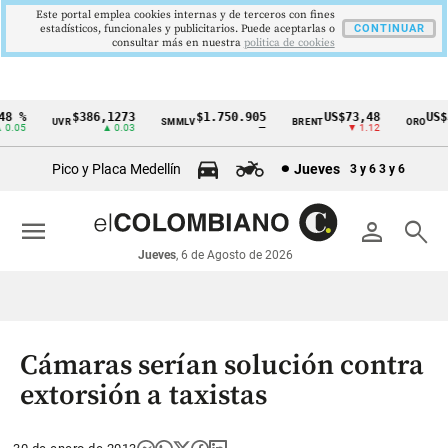
Este portal emplea cookies internas y de terceros con fines
estadísticos, funcionales y publicitarios. Puede aceptarlas o
CONTINUAR
consultar más en nuestra
politica de cookies
 %
$386,1273
$1.750.905
US$73,48
US$33
UVR
SMMLV
BRENT
ORO
Cintillo
.05
▲ 0.03
—
▼ 1.12
de
Pico y Placa Medellín
Jueves
3 y 6
3 y 6
indicadores
económicos
menu
person
search
Colombia
Jueves
, 6 de Agosto de 2026
Cámaras serían solución contra
extorsión a taxistas