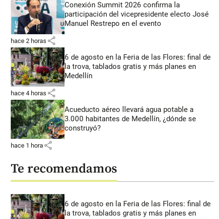
Conexión Summit 2026 confirma la
participación del vicepresidente electo José
Manuel Restrepo en el evento
share
hace 2 horas
6 de agosto en la Feria de las Flores: final de
la trova, tablados gratis y más planes en
Medellín
share
hace 4 horas
Acueducto aéreo llevará agua potable a
3.000 habitantes de Medellín, ¿dónde se
construyó?
share
hace 1 hora
Te recomendamos
6 de agosto en la Feria de las Flores: final de
la trova, tablados gratis y más planes en