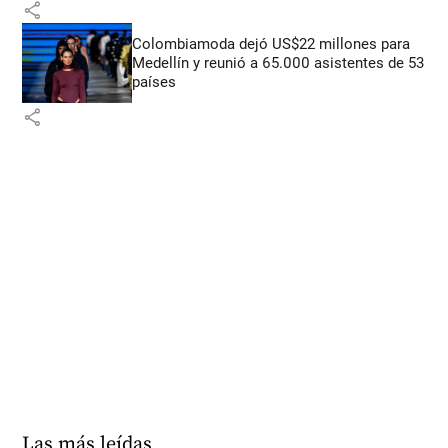
share
Colombiamoda dejó US$22 millones para
Medellín y reunió a 65.000 asistentes de 53
países
share
Las más leídas