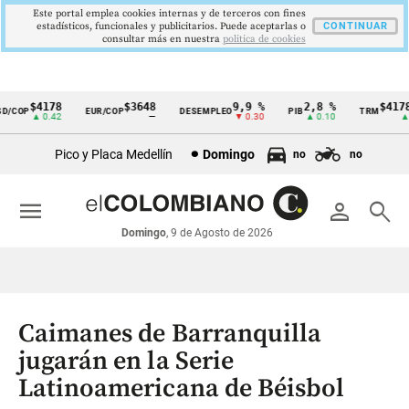
Este portal emplea cookies internas y de terceros con fines
estadísticos, funcionales y publicitarios. Puede aceptarlas o
CONTINUAR
consultar más en nuestra
politica de cookies
$4178
$3648
9,9 %
2,8 %
$4178,
COP
EUR/COP
DESEMPLEO
PIB
TRM
Cintillo
▲ 0.42
—
▼ 0.30
▲ 0.10
▲ 0.
de
Pico y Placa Medellín
Domingo
no
no
indicadores
económicos
menu
person
search
Colombia
Domingo
, 9 de Agosto de 2026
Caimanes de Barranquilla
jugarán en la Serie
Latinoamericana de Béisbol