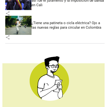
así fue el juramento y la imposición de banda
en Cali
share
¿Tiene una patineta o cicla eléctrica? Ojo a
las nuevas reglas para circular en Colombia
share