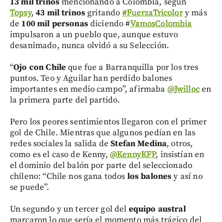
13 mil trinos
mencionando a Colombia, según
Topsy
,
43 mil trinos
gritando
#FuerzaTricolor
y más
de
100 mil personas
diciendo #
VamosColombia
impulsaron a un pueblo que, aunque estuvo
desanimado, nunca olvidó a su Selección.
“
Ojo con Chile
que fue a Barranquilla por los tres
puntos. Teo y Aguilar han perdido balones
importantes en medio campo”, afirmaba
@Jwilloc
en
la primera parte del partido.
Pero los peores sentimientos llegaron con el primer
gol de Chile. Mientras que algunos pedían en las
redes sociales la salida de
Stefan Medina
, otros,
como es el caso de Kenny,
@KennyKFP
, insistían en
el dominio del balón por parte del seleccionado
chileno: “Chile nos gana todos
los balones
y así no
se puede”.
Un segundo y un tercer gol del
equipo austral
marcaron lo que sería el momento más trágico del