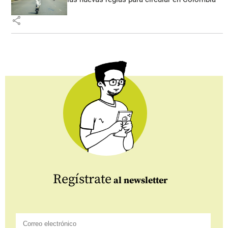
share
Regístrate
al newsletter