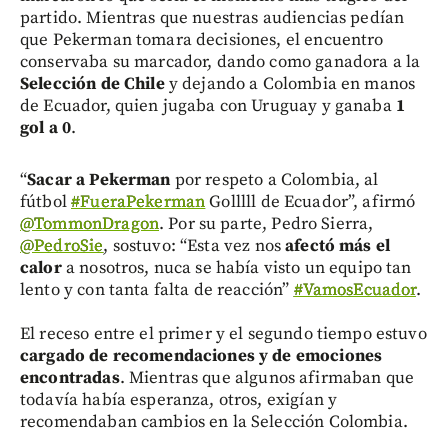
partido. Mientras que nuestras audiencias pedían
que Pekerman tomara decisiones, el encuentro
conservaba su marcador, dando como ganadora a la
Selección de Chile
y dejando a Colombia en manos
de Ecuador, quien jugaba con Uruguay y ganaba
1
gol a 0
.
“
Sacar a Pekerman
por respeto a Colombia, al
fútbol
#FueraPekerman
Golllll de Ecuador”, afirmó
@TommonDragon
. Por su parte, Pedro Sierra,
@PedroSie
, sostuvo: “Esta vez nos
afectó más el
calor
a nosotros, nuca se había visto un equipo tan
lento y con tanta falta de reacción”
#VamosEcuador
.
El receso entre el primer y el segundo tiempo estuvo
cargado de recomendaciones y de emociones
encontradas
. Mientras que algunos afirmaban que
todavía había esperanza, otros, exigían y
recomendaban cambios en la Selección Colombia.