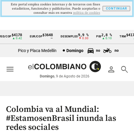
Este portal emplea cookies internas y de terceros con fines
estadísticos, funcionales y publicitarios. Puede aceptarlas o
CONTINUAR
consultar más en nuestra
politica de cookies
$4178
$3648
9,9 %
2,8 %
$4178,
/COP
EUR/COP
DESEMPLEO
PIB
TRM
Cintillo
▲ 0.42
—
▼ 0.30
▲ 0.10
▲ 0
de
Pico y Placa Medellín
Domingo
no
no
indicadores
económicos
menu
person
search
Colombia
Domingo
, 9 de Agosto de 2026
Colombia va al Mundial:
#EstamosenBrasil inunda las
redes sociales