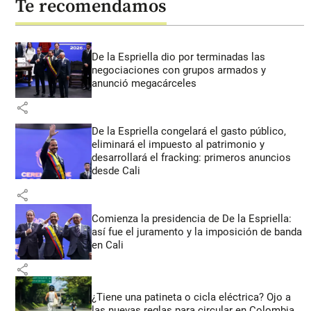
Te recomendamos
De la Espriella dio por terminadas las
negociaciones con grupos armados y
anunció megacárceles
share
De la Espriella congelará el gasto público,
eliminará el impuesto al patrimonio y
desarrollará el fracking: primeros anuncios
desde Cali
share
Comienza la presidencia de De la Espriella:
así fue el juramento y la imposición de banda
en Cali
share
¿Tiene una patineta o cicla eléctrica? Ojo a
las nuevas reglas para circular en Colombia