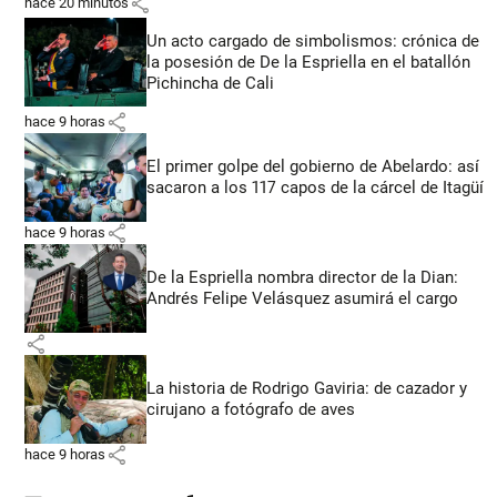
share
hace 20 minutos
Un acto cargado de simbolismos: crónica de
la posesión de De la Espriella en el batallón
Pichincha de Cali
share
hace 9 horas
El primer golpe del gobierno de Abelardo: así
sacaron a los 117 capos de la cárcel de Itagüí
share
hace 9 horas
De la Espriella nombra director de la Dian:
Andrés Felipe Velásquez asumirá el cargo
share
La historia de Rodrigo Gaviria: de cazador y
cirujano a fotógrafo de aves
share
hace 9 horas