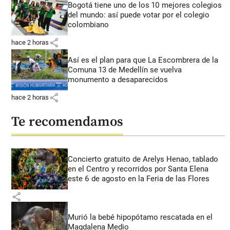
Bogotá tiene uno de los 10 mejores colegios
del mundo: así puede votar por el colegio
colombiano
share
hace 2 horas
Así es el plan para que La Escombrera de la
Comuna 13 de Medellín se vuelva
monumento a desaparecidos
share
hace 2 horas
Te recomendamos
Concierto gratuito de Arelys Henao, tablado
en el Centro y recorridos por Santa Elena
este 6 de agosto en la Feria de las Flores
share
Murió la bebé hipopótamo rescatada en el
Magdalena Medio