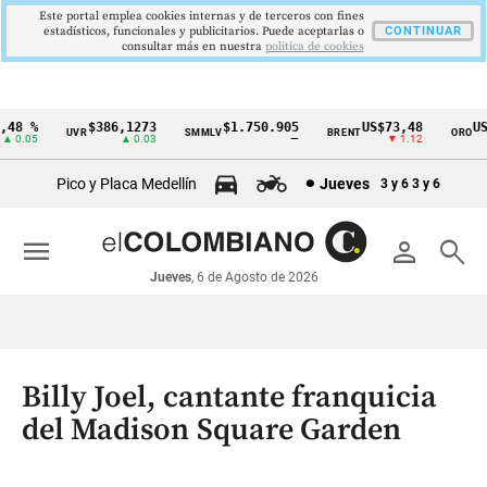
Este portal emplea cookies internas y de terceros con fines
estadísticos, funcionales y publicitarios. Puede aceptarlas o
CONTINUAR
consultar más en nuestra
politica de cookies
48 %
$386,1273
$1.750.905
US$73,48
US$
UVR
SMMLV
BRENT
ORO
Cintillo
0.05
▲ 0.03
—
▼ 1.12
de
Pico y Placa Medellín
Jueves
3 y 6
3 y 6
indicadores
económicos
menu
person
search
Colombia
Jueves
, 6 de Agosto de 2026
Billy Joel, cantante franquicia
del Madison Square Garden