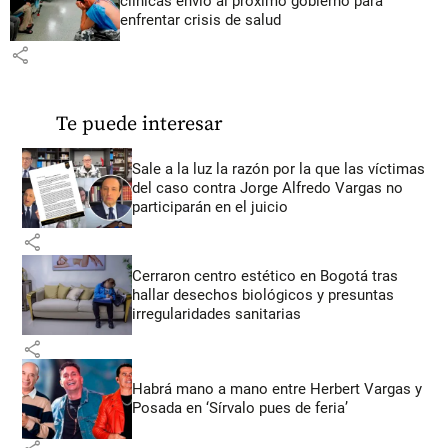
clínicas envió al próximo gobierno para
enfrentar crisis de salud
share
Te puede interesar
Sale a la luz la razón por la que las víctimas
del caso contra Jorge Alfredo Vargas no
participarán en el juicio
share
Cerraron centro estético en Bogotá tras
hallar desechos biológicos y presuntas
irregularidades sanitarias
share
Habrá mano a mano entre Herbert Vargas y
Posada en ‘Sírvalo pues de feria’