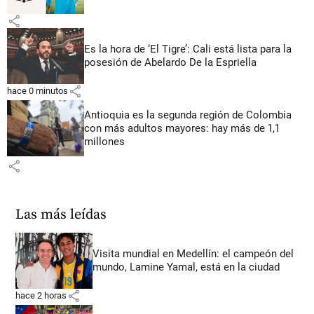
share
Es la hora de ‘El Tigre’: Cali está lista para la
posesión de Abelardo De la Espriella
share
hace 0 minutos
Antioquia es la segunda región de Colombia
con más adultos mayores: hay más de 1,1
millones
share
Las más leídas
Visita mundial en Medellín: el campeón del
mundo, Lamine Yamal, está en la ciudad
share
hace 2 horas