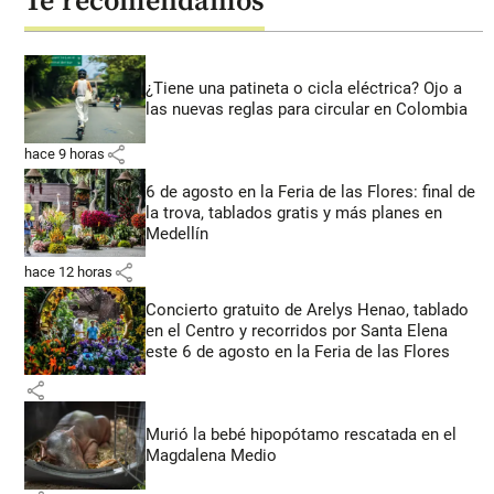
Te recomendamos
¿Tiene una patineta o cicla eléctrica? Ojo a
las nuevas reglas para circular en Colombia
share
hace 9 horas
6 de agosto en la Feria de las Flores: final de
la trova, tablados gratis y más planes en
Medellín
share
hace 12 horas
Concierto gratuito de Arelys Henao, tablado
en el Centro y recorridos por Santa Elena
este 6 de agosto en la Feria de las Flores
share
Murió la bebé hipopótamo rescatada en el
Magdalena Medio