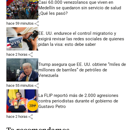
Casi 60.000 venezolanos que viven en
Medellín se quedaron sin servicio de salud
¿Qué les pasó?
share
hace 59 minutos
EE. UU. endurece el control migratorio y
exigirá revisar las redes sociales de quienes
pidan la visa: esto debe saber
share
hace 2 horas
Trump asegura que EE. UU. obtiene “miles de
millones de barriles” de petróleo de
Venezuela
share
hace 55 minutos
La FLIP reportó más de 2.000 agresiones
contra periodistas durante el gobierno de
Gustavo Petro
share
hace 2 horas