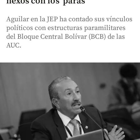
nexos con los ‘paras’
Aguilar en la JEP ha contado sus vínculos
políticos con estructuras paramilitares
del Bloque Central Bolívar (BCB) de las
AUC.