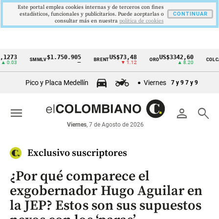
Este portal emplea cookies internas y de terceros con fines
estadísticos, funcionales y publicitarios. Puede aceptarlas o
CONTINUAR
consultar más en nuestra
politica de cookies
73
$1.750.905
US$73,48
US$3342,60
1
SMMLV
BRENT
ORO
COLCAP
Cintillo
03
—
▼ 1.12
▲ 8.20
de
Pico y Placa Medellín
Viernes
7 y 9
7 y 9
indicadores
económicos
menu
person
search
Colombia
Viernes
, 7 de Agosto de 2026
Exclusivo suscriptores
¿Por qué comparece el
exgobernador Hugo Aguilar en
la JEP? Estos son sus supuestos