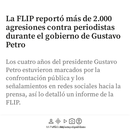
La FLIP reportó más de 2.000
agresiones contra periodistas
durante el gobierno de Gustavo
Petro
Los cuatro años del presidente Gustavo
Petro estuvieron marcados por la
confrontación pública y los
señalamientos en redes sociales hacia la
prensa, así lo detalló un informe de la
FLIP.
person
graphic_eq
play_arrow
photo_camera
account_circle
Mi Perfil
Pódcast
Reportajes gráficos
Videos
Suscríbete