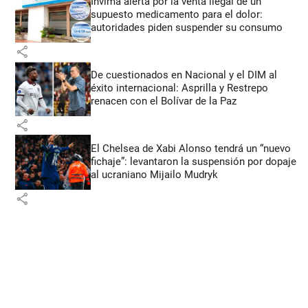
Invima alerta por la venta ilegal de un
supuesto medicamento para el dolor:
autoridades piden suspender su consumo
share
De cuestionados en Nacional y el DIM al
éxito internacional: Asprilla y Restrepo
renacen con el Bolívar de la Paz
share
El Chelsea de Xabi Alonso tendrá un “nuevo
fichaje”: levantaron la suspensión por dopaje
al ucraniano Mijailo Mudryk
share