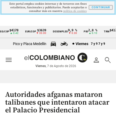
Este portal emplea cookies internas y de terceros con fines
estadísticos, funcionales y publicitarios. Puede aceptarlas o
CONTINUAR
consultar más en nuestra
politica de cookies
$4178
$3639
9,9 %
2,8 %
$4178
/COP
EUR/COP
DESEMPLEO
PIB
TRM
Cintillo
▲ 0.42
▼ 33.00
▼ 0.30
▲ 0.10
▲ 
de
Pico y Placa Medellín
Viernes
7 y 9
7 y 9
indicadores
económicos
menu
person
search
Colombia
Viernes
, 7 de Agosto de 2026
Autoridades afganas mataron
talibanes que intentaron atacar
el Palacio Presidencial