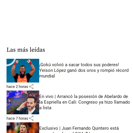
Las más leídas
¡Gokú volvió a sacar todos sus poderes!
Yeison López ganó dos oros y rompió récord
mundial
share
hace 2 horas
En vivo | Arrancó la posesión de Abelardo de
la Espriella en Cali: Congreso ya hizo llamado
a lista
share
hace 7 horas
Exclusivo | Juan Fernando Quintero está