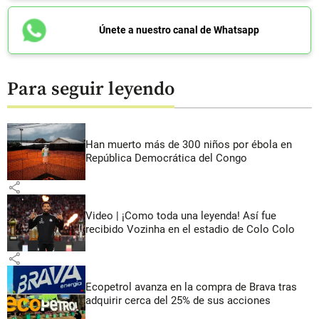
Únete a nuestro canal de Whatsapp
Para seguir leyendo
Han muerto más de 300 niños por ébola en
República Democrática del Congo
share
Video | ¡Como toda una leyenda! Así fue
recibido Vozinha en el estadio de Colo Colo
share
Ecopetrol avanza en la compra de Brava tras
adquirir cerca del 25% de sus acciones