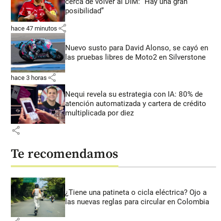
cerca de volver al DIM: “Hay una gran
posibilidad”
share
hace 47 minutos
Nuevo susto para David Alonso, se cayó en
las pruebas libres de Moto2 en Silverstone
share
hace 3 horas
Nequi revela su estrategia con IA: 80% de
atención automatizada y cartera de crédito
multiplicada por diez
share
Te recomendamos
¿Tiene una patineta o cicla eléctrica? Ojo a
las nuevas reglas para circular en Colombia