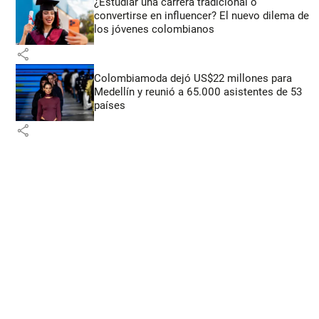
¿Estudiar una carrera tradicional o
convertirse en influencer? El nuevo dilema de
los jóvenes colombianos
share
Colombiamoda dejó US$22 millones para
Medellín y reunió a 65.000 asistentes de 53
países
share