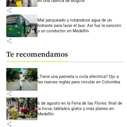
en una fábrica de Bogotá
share
Mal parqueado y robándose agua de un
hidrante para lavar el bus: Así fue la sanción
a un conductor en Medellín
share
Te recomendamos
¿Tiene una patineta o cicla eléctrica? Ojo a
las nuevas reglas para circular en Colombia
share
6 de agosto en la Feria de las Flores: final de
la trova, tablados gratis y más planes en
Medellín
share