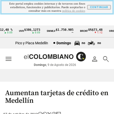
Este portal emplea cookies internas y de terceros con fines
estadísticos, funcionales y publicitarios. Puede aceptarlas o
CONTINUAR
consultar más en nuestra
politica de cookies
2,48 %
$386,1273
$1.750.905
US$73,48
U
UVR
SMMLV
BRENT
ORO
Cintillo
▲ 0.05
▲ 0.03
—
▼ 1.12
de
Pico y Placa Medellín
Domingo
no
no
indicadores
económicos
menu
person
search
Colombia
Domingo
, 9 de Agosto de 2026
Aumentan tarjetas de crédito en
Medellín