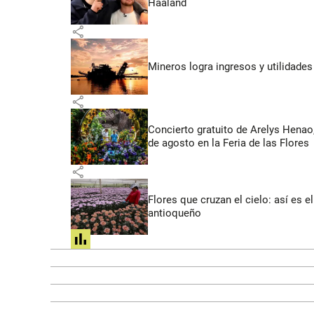
Haaland
share
Mineros logra ingresos y utilidade
share
Concierto gratuito de Arelys Henao,
de agosto en la Feria de las Flores
share
Flores que cruzan el cielo: así es
antioqueño
share