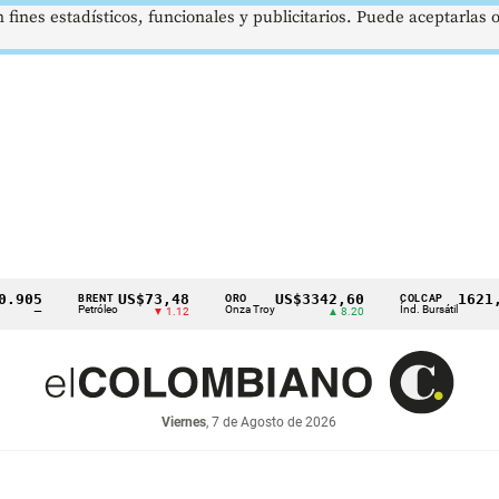
 fines estadísticos, funcionales y publicitarios. Puede aceptarlas
05
US$73,48
US$3342,60
1621,34 
BRENT
ORO
COLCAP
Petróleo
Onza Troy
Índ. Bursátil
—
▼ 1.12
▲ 8.20
▲
Viernes
, 7 de Agosto de 2026