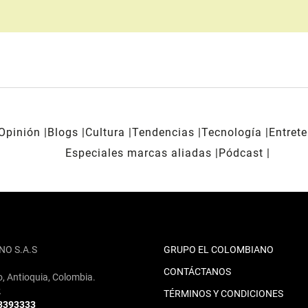
Opinión
Blogs
Cultura
Tendencias
Tecnología
Entret
Especiales marcas aliadas
Pódcast
NO S.A.S
GRUPO EL COLOMBIANO
CONTÁCTANOS
o, Antioquia, Colombia.
2
TÉRMINOS Y CONDICIONES
 3393333