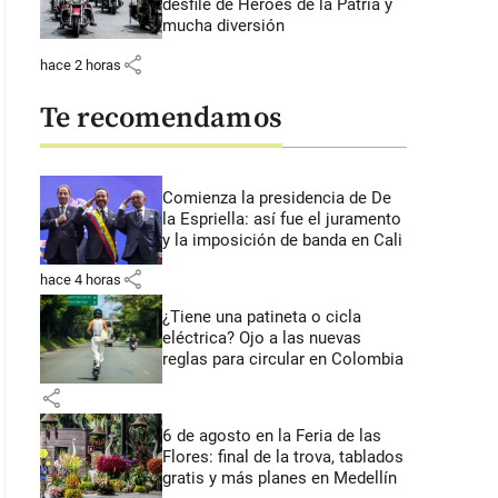
desfile de Héroes de la Patria y
mucha diversión
share
hace 2 horas
Te recomendamos
Comienza la presidencia de De
la Espriella: así fue el juramento
y la imposición de banda en Cali
share
hace 4 horas
¿Tiene una patineta o cicla
eléctrica? Ojo a las nuevas
reglas para circular en Colombia
share
6 de agosto en la Feria de las
Flores: final de la trova, tablados
gratis y más planes en Medellín