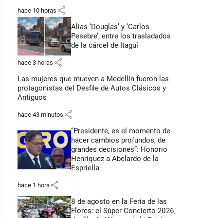
share
hace 10 horas
Alias ‘Douglas’ y ‘Carlos
Pesebre’, entre los trasladados
de la cárcel de Itagüí
share
hace 3 horas
Las mujeres que mueven a Medellín fueron las
protagonistas del Desfile de Autos Clásicos y
Antiguos
share
hace 43 minutos
“Presidente, es el momento de
hacer cambios profundos, de
grandes decisiones”: Honorio
Henríquez a Abelardo de la
Espriella
share
hace 1 hora
8 de agosto en la Feria de las
Flores: el Súper Concierto 2026,