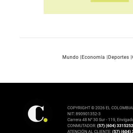
Mundo
Economía
Deportes
REDES SOCIALES
COPYRIGHT © 2026 EL COLOMBIA
NIT: 890901352-3
Carrera 48 N° 30 Sur - 119, Envigad
CONMUTADOR:
(57) (604) 331525
ATENCIÓN AL CLIENTE:
(57) (604)