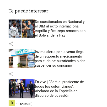
Te puede interesar
De cuestionados en Nacional y
el DIM al éxito internacional:
Asprilla y Restrepo renacen con
el Bolívar de la Paz
share
Invima alerta por la venta ilegal
de un supuesto medicamento
para el dolor: autoridades piden
suspender su consumo
share
En vivo | “Seré el presidente de
todos los colombianos”:
Abelardo de la Espriella en
discurso de posesión
share
hace 10 horas