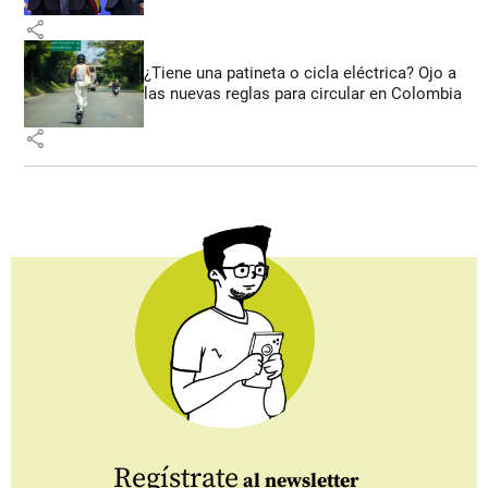
share
¿Tiene una patineta o cicla eléctrica? Ojo a
las nuevas reglas para circular en Colombia
share
Regístrate
al newsletter