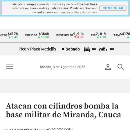
Este portal emplea cookies internas y de terceros con fines
estadísticos, funcionales y publicitarios. Puede aceptarlas o
CONTINUAR
consultar más en nuestra
politica de cookies
$4178
$3648
9,9 %
2,8 %
$4178,
COP
EUR/COP
DESEMPLEO
PIB
TRM
Cintillo
▲ 0.42
▲ 10.00
▼ 0.30
▲ 0.10
▲ 0.
de
Pico y Placa Medellín
Sabado
no
no
indicadores
económicos
menu
person
search
Sábado
, 8 de Agosto de 2026
Colombia
Atacan con cilindros bomba la
base militar de Miranda, Cauca