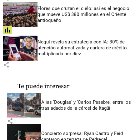
Flores que cruzan el cielo: así es el negocio
que mueve US$ 380 millones en el Oriente
antioqueño
share
Nequi revela su estrategia con IA: 80% de
atención automatizada y cartera de crédito
multiplicada por diez
share
Te puede interesar
Alias ‘Douglas’ y ‘Carlos Pesebre’, entre los
trasladados de la cárcel de Itagüí
share
Concierto sorpresa: Ryan Castro y Feid
cantaron en terraza de Pedregal