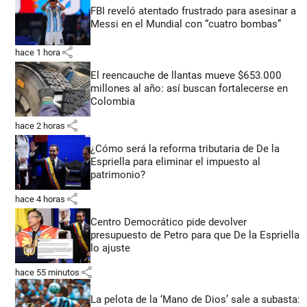
FBI reveló atentado frustrado para asesinar a
Messi en el Mundial con “cuatro bombas”
share
hace 1 hora
El reencauche de llantas mueve $653.000
millones al año: así buscan fortalecerse en
Colombia
share
hace 2 horas
¿Cómo será la reforma tributaria de De la
Espriella para eliminar el impuesto al
patrimonio?
share
hace 4 horas
Centro Democrático pide devolver
presupuesto de Petro para que De la Espriella
lo ajuste
share
hace 55 minutos
La pelota de la ‘Mano de Dios’ sale a subasta: