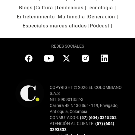
Blogs
Cultura
Tendencias
Tecnología
Entretenimiento
Multimedia
Generación
Especiales marcas aliadas
Pódcast
REDES SOCIALES
COPYRIGHT © 2026 EL COLOMBIANO
S.A.S
NIT: 890901352-3
Carrera 48 N° 30 Sur - 119, Envigado,
Antioquia, Colombia.
CONMUTADOR:
(57) (604) 3315252
ATENCIÓN AL CLIENTE:
(57) (604)
3393333