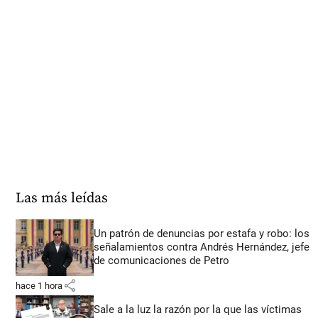
Las más leídas
Un patrón de denuncias por estafa y robo: los
señalamientos contra Andrés Hernández, jefe
de comunicaciones de Petro
share
hace 1 hora
Sale a la luz la razón por la que las víctimas