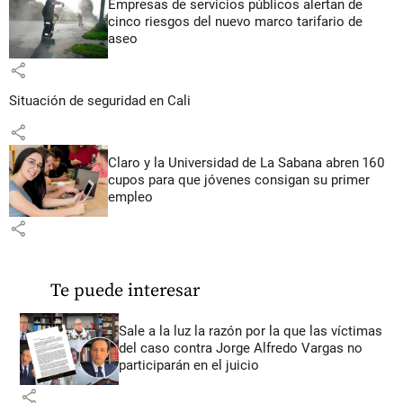
Empresas de servicios públicos alertan de
cinco riesgos del nuevo marco tarifario de
aseo
share
Situación de seguridad en Cali
share
Claro y la Universidad de La Sabana abren 160
cupos para que jóvenes consigan su primer
empleo
share
Te puede interesar
Sale a la luz la razón por la que las víctimas
del caso contra Jorge Alfredo Vargas no
participarán en el juicio
share