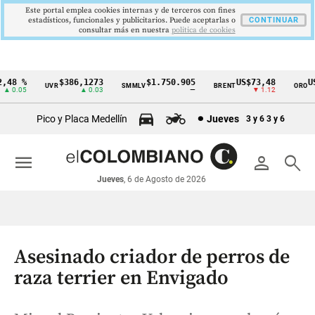
Este portal emplea cookies internas y de terceros con fines
estadísticos, funcionales y publicitarios. Puede aceptarlas o
CONTINUAR
consultar más en nuestra
politica de cookies
48 %
$386,1273
$1.750.905
US$73,48
US$
UVR
SMMLV
BRENT
ORO
Cintillo
 0.05
▲ 0.03
—
▼ 1.12
de
Pico y Placa Medellín
Jueves
3 y 6
3 y 6
indicadores
económicos
menu
person
search
Colombia
Jueves
, 6 de Agosto de 2026
Asesinado criador de perros de
raza terrier en Envigado