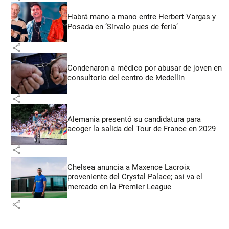
Habrá mano a mano entre Herbert Vargas y
Posada en ‘Sírvalo pues de feria’
share
Condenaron a médico por abusar de joven en
consultorio del centro de Medellín
share
Alemania presentó su candidatura para
acoger la salida del Tour de France en 2029
share
Chelsea anuncia a Maxence Lacroix
proveniente del Crystal Palace; así va el
mercado en la Premier League
share