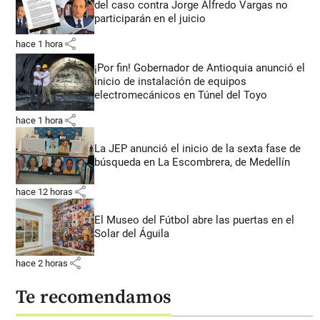
del caso contra Jorge Alfredo Vargas no
participarán en el juicio
share
hace 1 hora
¡Por fin! Gobernador de Antioquia anunció el
inicio de instalación de equipos
electromecánicos en Túnel del Toyo
share
hace 1 hora
La JEP anunció el inicio de la sexta fase de
búsqueda en La Escombrera, de Medellín
share
hace 12 horas
El Museo del Fútbol abre las puertas en el
Solar del Águila
share
hace 2 horas
Te recomendamos