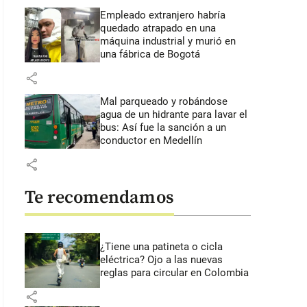
Empleado extranjero habría
quedado atrapado en una
máquina industrial y murió en
una fábrica de Bogotá
share
Mal parqueado y robándose
agua de un hidrante para lavar el
bus: Así fue la sanción a un
conductor en Medellín
share
Te recomendamos
¿Tiene una patineta o cicla
eléctrica? Ojo a las nuevas
reglas para circular en Colombia
share