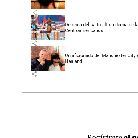
share
De reina del salto alto a dueña de l
Centroamericanos
share
Un aficionado del Manchester City s
Haaland
share
Regístrate
al n