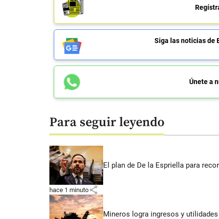
Regístr
Siga las noticias 
Únete a n
Para seguir leyendo
El plan de De la Espriella para rec
share
hace 1 minuto
Mineros logra ingresos y utilidade