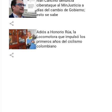
Iván Cancino denuncia
ciberataque al MinJusticia a
días del cambio de Gobierno;
esto se sabe
share
Adiós a Honorio Rúa, la
Locomotora que impulsó los
primeros años del ciclismo
colombiano
share