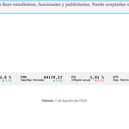
 fines estadísticos, funcionales y publicitarios. Puede aceptarlas
 %
$4178,23
5,81 %
TRM
IPC
DTF
Tasa Rep. Moneda
Inflación anual
Dep. Término Fijo
.10
▲ 0.42
▼ 0.12
Viernes
, 7 de Agosto de 2026