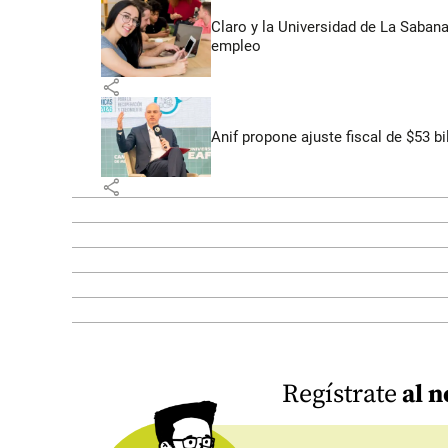
Claro y la Universidad de La Saban
empleo
share
Anif propone ajuste fiscal de $53 b
share
Regístrate
al n