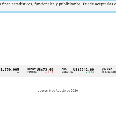
 fines estadísticos, funcionales y publicitarios. Puede aceptarlas
0.905
US$73,48
US$3342,60
1621
BRENT
ORO
COLCAP
Petróleo
Onza Troy
Índ. Bursátil
—
▼ 1.12
▲ 8.20
Jueves
, 6 de Agosto de 2026