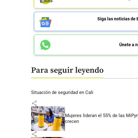
Siga las noticias 
Únete a n
Para seguir leyendo
Situación de seguridad en Cali
share
Mujeres lideran el 55% de las MiP
crecen
share