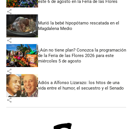
este 6 de agosto en la Feria de las Flores
share
Murió la bebé hipopótamo rescatada en el
Magdalena Medio
share
¿Aún no tiene plan? Conozca la programación
de la Feria de las Flores 2026 para este
miércoles 5 de agosto
share
Adiós a Alfonso Lizarazo: los hitos de una
vida entre el humor, el secuestro y el Senado
share