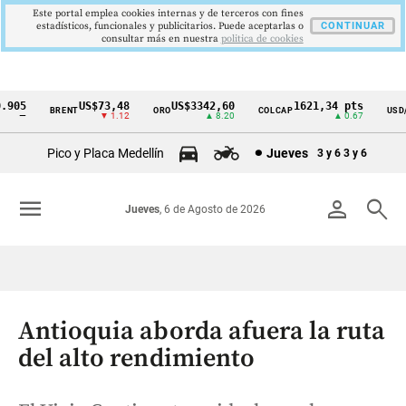
Este portal emplea cookies internas y de terceros con fines
estadísticos, funcionales y publicitarios. Puede aceptarlas o
CONTINUAR
consultar más en nuestra
politica de cookies
05
US$73,48
US$3342,60
1621,34 pts
BRENT
ORO
COLCAP
USD/C
Cintillo
—
▼ 1.12
▲ 8.20
▲ 0.67
de
Pico y Placa Medellín
Jueves
3 y 6
3 y 6
indicadores
económicos
menu
person
search
Jueves
, 6 de Agosto de 2026
Colombia
Antioquia aborda afuera la ruta
del alto rendimiento