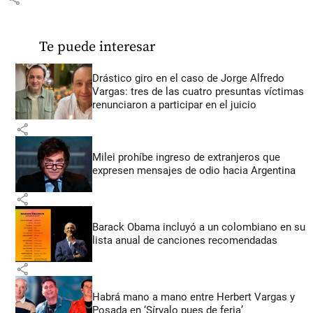
Te puede interesar
Drástico giro en el caso de Jorge Alfredo
Vargas: tres de las cuatro presuntas víctimas
renunciaron a participar en el juicio
share
Milei prohíbe ingreso de extranjeros que
expresen mensajes de odio hacia Argentina
share
Barack Obama incluyó a un colombiano en su
lista anual de canciones recomendadas
share
Habrá mano a mano entre Herbert Vargas y
Posada en ‘Sírvalo pues de feria’