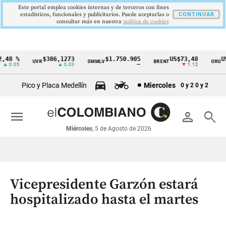
Este portal emplea cookies internas y de terceros con fines
estadísticos, funcionales y publicitarios. Puede aceptarlas o
CONTINUAR
consultar más en nuestra
politica de cookies
48 %
$386,1273
$1.750.905
US$73,48
US$
UVR
SMMLV
BRENT
ORO
Cintillo
 0.05
▲ 0.03
—
▼ 1.12
de
Pico y Placa Medellín
Miercoles
0 y 2
0 y 2
indicadores
económicos
menu
person
search
Colombia
Miércoles
, 5 de Agosto de 2026
Vicepresidente Garzón estará
hospitalizado hasta el martes