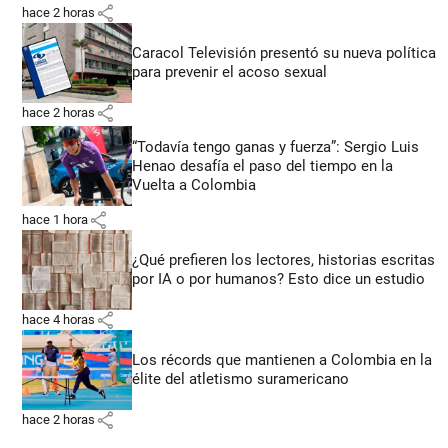
share
hace 2 horas
Caracol Televisión presentó su nueva política
para prevenir el acoso sexual
share
hace 2 horas
“Todavía tengo ganas y fuerza”: Sergio Luis
Henao desafía el paso del tiempo en la
Vuelta a Colombia
share
hace 1 hora
¿Qué prefieren los lectores, historias escritas
por IA o por humanos? Esto dice un estudio
share
hace 4 horas
Los récords que mantienen a Colombia en la
élite del atletismo suramericano
share
hace 2 horas