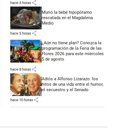
share
hace 4 horas
Murió la bebé hipopótamo
rescatada en el Magdalena
Medio
share
hace 5 horas
¿Aún no tiene plan? Conozca la
programación de la Feria de las
Flores 2026 para este miércoles
5 de agosto
share
hace 8 horas
Adiós a Alfonso Lizarazo: los
hitos de una vida entre el humor,
el secuestro y el Senado
share
hace 10 horas