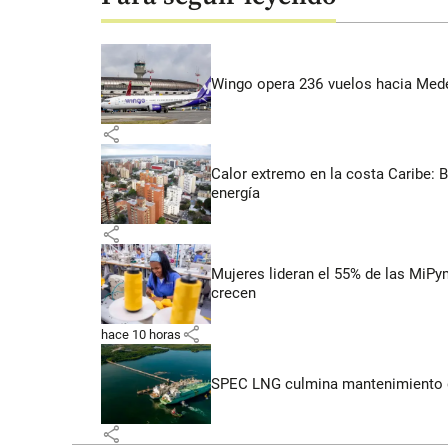
Wingo opera 236 vuelos hacia Medell
share
Calor extremo en la costa Caribe: 
energía
share
Mujeres lideran el 55% de las MiP
crecen
share
hace 10 horas
SPEC LNG culmina mantenimiento de
share