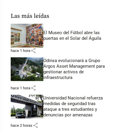
Las más leídas
El Museo del Fútbol abre las
puertas en el Solar del Águila
share
hace 1 hora
Odinsa evolucionará a Grupo
Argos Asset Management para
gestionar activos de
infraestructura
share
hace 1 hora
Universidad Nacional refuerza
medidas de seguridad tras
ataque a tres estudiantes y
denuncias por amenazas
share
hace 2 horas