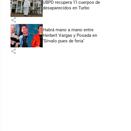
UBPD recupera 11 cuerpos de
desaparecidos en Turbo
share
Habrá mano a mano entre
Herbert Vargas y Posada en
‘Sírvalo pues de feria’
share