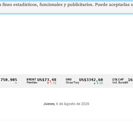
 fines estadísticos, funcionales y publicitarios. Puede aceptarlas
905
US$73,48
US$3342,60
1621,3
BRENT
ORO
COLCAP
Petróleo
Onza Troy
Índ. Bursátil
—
▼ 1.12
▲ 8.20
Jueves
, 6 de Agosto de 2026