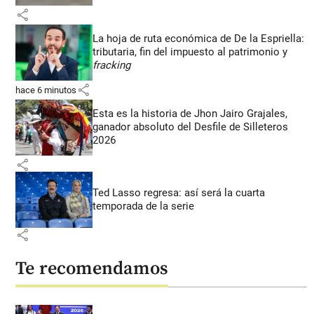
share
La hoja de ruta económica de De la Espriella:
tributaria, fin del impuesto al patrimonio y
fracking
share
hace 6 minutos
Esta es la historia de Jhon Jairo Grajales,
ganador absoluto del Desfile de Silleteros
2026
share
Ted Lasso regresa: así será la cuarta
temporada de la serie
share
Te recomendamos