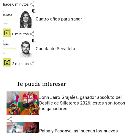
share
hace 6 minutos
Cuatro años para sanar
share
hace 0 minutos
Cuenta de Servilleta
share
hace 2 minutos
Te puede interesar
John Jairo Grajales, ganador absoluto del
Desfile de Silleteros 2026: estos son todos
los ganadores
share
Paipa y Pasonva, así suenan los nuevos