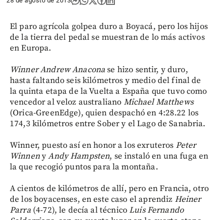
28 de agosto de 2013
El paro agrícola golpea duro a Boyacá, pero los hijos
de la tierra del pedal se muestran de lo más activos
en Europa.
Winner Andrew Anacona
se hizo sentir, y duro,
hasta faltando seis kilómetros y medio del final de
la quinta etapa de la Vuelta a España que tuvo como
vencedor al veloz australiano
Michael Matthews
(Orica-GreenEdge), quien despachó en 4:28.22 los
174,3 kilómetros entre Sober y el Lago de Sanabria.
Winner, puesto así en honor a los exruteros
Peter
Winnen
y
Andy Hampsten
, se instaló en una fuga en
la que recogió puntos para la montaña.
A cientos de kilómetros de allí, pero en Francia, otro
de los boyacenses, en este caso el aprendiz
Heiner
Parra
(4-72), le decía al técnico
Luis Fernando