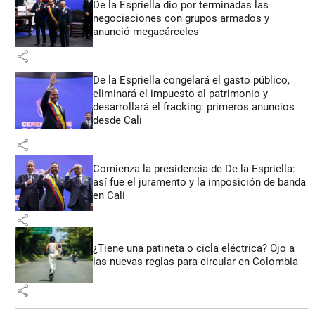
De la Espriella dio por terminadas las
negociaciones con grupos armados y
anunció megacárceles
share
De la Espriella congelará el gasto público,
eliminará el impuesto al patrimonio y
desarrollará el fracking: primeros anuncios
desde Cali
share
Comienza la presidencia de De la Espriella:
así fue el juramento y la imposición de banda
en Cali
share
¿Tiene una patineta o cicla eléctrica? Ojo a
las nuevas reglas para circular en Colombia
share