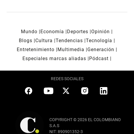
Mundo
Economía
Deportes
Opinión
Blogs
Cultura
Tendencias
Tecnología
Entretenimiento
Multimedia
Generación
Especiales marcas aliadas
Pódcast
REDES SOCIALES
COPYRIGHT © 2026 EL COLOMBIANO
S.A.S
NIT: 890901352-3