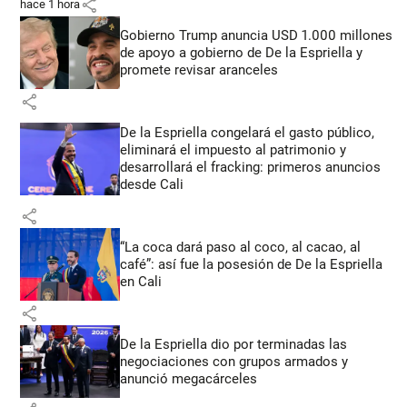
share
hace 1 hora
Gobierno Trump anuncia USD 1.000 millones
de apoyo a gobierno de De la Espriella y
promete revisar aranceles
share
De la Espriella congelará el gasto público,
eliminará el impuesto al patrimonio y
desarrollará el fracking: primeros anuncios
desde Cali
share
“La coca dará paso al coco, al cacao, al
café”: así fue la posesión de De la Espriella
en Cali
share
De la Espriella dio por terminadas las
negociaciones con grupos armados y
anunció megacárceles