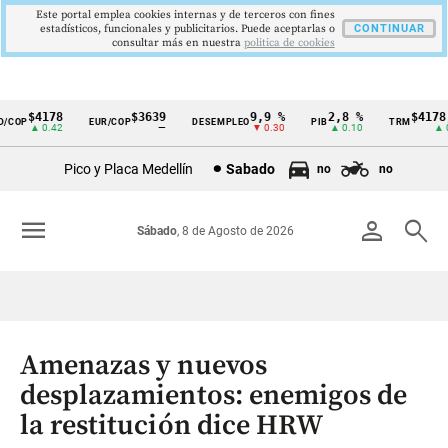
Este portal emplea cookies internas y de terceros con fines
estadísticos, funcionales y publicitarios. Puede aceptarlas o
CONTINUAR
consultar más en nuestra
politica de cookies
$4178
$3639
9,9 %
2,8 %
$4178,2
COP
EUR/COP
DESEMPLEO
PIB
TRM
Cintillo
▲ 0.42
—
▼ 0.30
▲ 0.10
▲ 0.4
de
Pico y Placa Medellín
Sabado
no
no
indicadores
económicos
menu
person
search
Sábado
, 8 de Agosto de 2026
Colombia
Amenazas y nuevos
desplazamientos: enemigos de
la restitución dice HRW