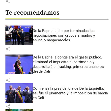
share
Te recomendamos
De la Espriella dio por terminadas las
negociaciones con grupos armados y
anunció megacárceles
share
De la Espriella congelará el gasto público,
eliminará el impuesto al patrimonio y
desarrollará el fracking: primeros anuncios
desde Cali
share
Comienza la presidencia de De la Espriella:
así fue el juramento y la imposición de banda
en Cali
share