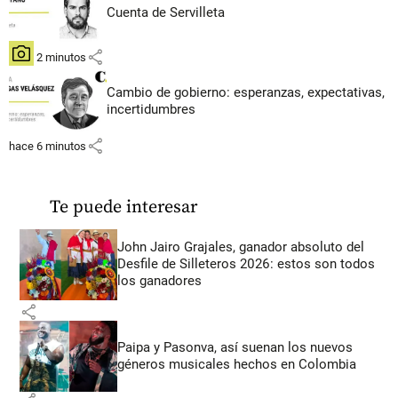
Cuenta de Servilleta
share
hace 2 minutos
Cambio de gobierno: esperanzas, expectativas,
incertidumbres
share
hace 6 minutos
Te puede interesar
John Jairo Grajales, ganador absoluto del
Desfile de Silleteros 2026: estos son todos
los ganadores
share
Paipa y Pasonva, así suenan los nuevos
géneros musicales hechos en Colombia