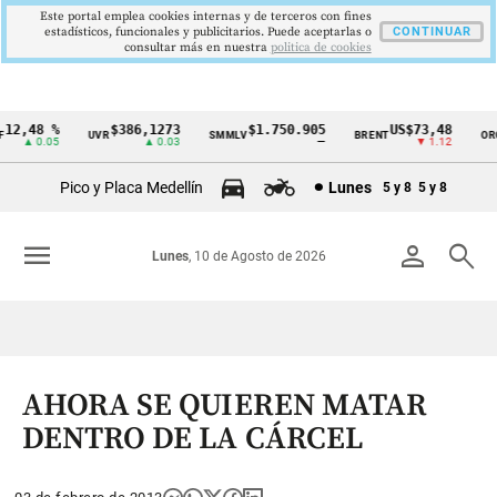
Este portal emplea cookies internas y de terceros con fines
estadísticos, funcionales y publicitarios. Puede aceptarlas o
CONTINUAR
consultar más en nuestra
politica de cookies
12,48 %
$386,1273
$1.750.905
US$73,48
UVR
SMMLV
BRENT
ORO
Cintillo
▲ 0.05
▲ 0.03
—
▼ 1.12
de
Pico y Placa Medellín
Lunes
5 y 8
5 y 8
indicadores
económicos
menu
person
search
Lunes
, 10 de Agosto de 2026
Colombia
AHORA SE QUIEREN MATAR
DENTRO DE LA CÁRCEL