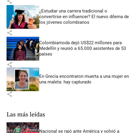
share
¿Estudiar una carrera tradicional o
convertirse en influencer? El nuevo dilema de
los jóvenes colombianos
share
Colombiamoda dejó US$22 millones para
Medellín y reunió a 65.000 asistentes de 53
países
share
En Grecia encontraron muerta a una mujer en
una maleta: hay capturado
share
Las más leídas
Nacional se rajó ante América y volvió a