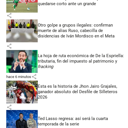
quedarse corto ante un grande
share
Otro golpe a grupos ilegales: confirman
muerte de alias Ruso, cabecilla de
disidencias de Iván Mordisco en el Meta
share
La hoja de ruta económica de De la Espriella:
tributaria, fin del impuesto al patrimonio y
fracking
share
hace 6 minutos
Esta es la historia de Jhon Jairo Grajales,
ganador absoluto del Desfile de Silleteros
2026
share
Ted Lasso regresa: así será la cuarta
temporada de la serie