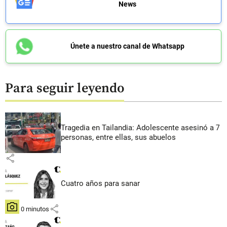
News
Únete a nuestro canal de Whatsapp
Para seguir leyendo
Tragedia en Tailandia: Adolescente asesinó a 7
personas, entre ellas, sus abuelos
share
Cuatro años para sanar
share
hace 0 minutos