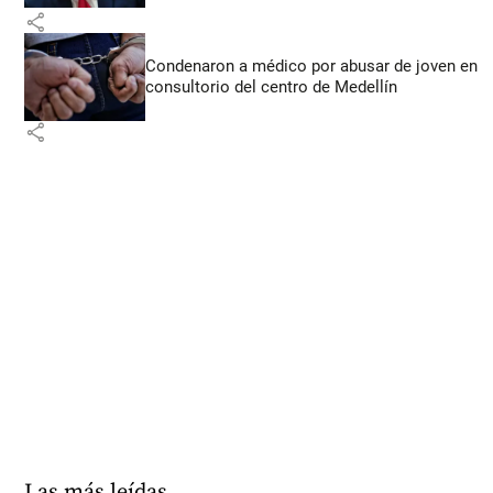
share
Condenaron a médico por abusar de joven en
consultorio del centro de Medellín
share
Las más leídas