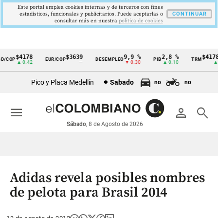
Este portal emplea cookies internas y de terceros con fines
estadísticos, funcionales y publicitarios. Puede aceptarlas o
CONTINUAR
consultar más en nuestra
politica de cookies
$4178
$3639
9,9 %
2,8 %
$4178,
/COP
EUR/COP
DESEMPLEO
PIB
TRM
Cintillo
▲ 0.42
—
▼ 0.30
▲ 0.10
▲ 0.
de
Pico y Placa Medellín
Sabado
no
no
indicadores
económicos
menu
person
search
Colombia
Sábado
, 8 de Agosto de 2026
Adidas revela posibles nombres
de pelota para Brasil 2014