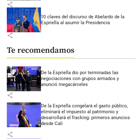
share
10 claves del discurso de Abelardo de la
Espriella al asumir la Presidencia
share
Te recomendamos
De la Espriella dio por terminadas las
negociaciones con grupos armados y
anunció megacárceles
share
De la Espriella congelará el gasto público,
eliminará el impuesto al patrimonio y
desarrollará el fracking: primeros anuncios
desde Cali
share