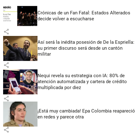
Crónicas de un Fan Fatal: Estados Alterados
decide volver a escucharse
share
Así será la inédita posesión de De la Espriella:
su primer discurso será desde un cantón
militar
share
Nequi revela su estrategia con IA: 80% de
atención automatizada y cartera de crédito
multiplicada por diez
share
¡Está muy cambiada! Epa Colombia reapareció
en redes y parece otra
share