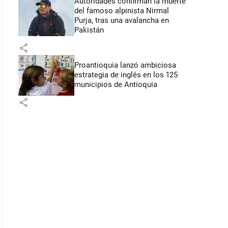
Autoridades confirman la muerte
del famoso alpinista Nirmal
Purja, tras una avalancha en
Pakistán
share
Proantioquia lanzó ambiciosa
estrategia de inglés en los 125
municipios de Antioquia
share