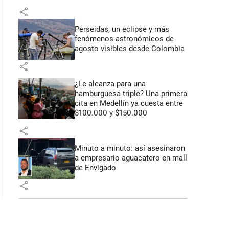
share
Perseidas, un eclipse y más
fenómenos astronómicos de
agosto visibles desde Colombia
share
¿Le alcanza para una
hamburguesa triple? Una primera
cita en Medellín ya cuesta entre
$100.000 y $150.000
share
Minuto a minuto: así asesinaron
a empresario aguacatero en mall
de Envigado
share