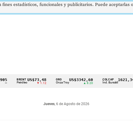
 fines estadísticos, funcionales y publicitarios. Puede aceptarlas
US$73,48
US$3342,60
1621,34 pt
BRENT
ORO
COLCAP
Petróleo
Onza Troy
Índ. Bursátil
▼ 1.12
▲ 8.20
▲ 0.
Jueves
, 6 de Agosto de 2026