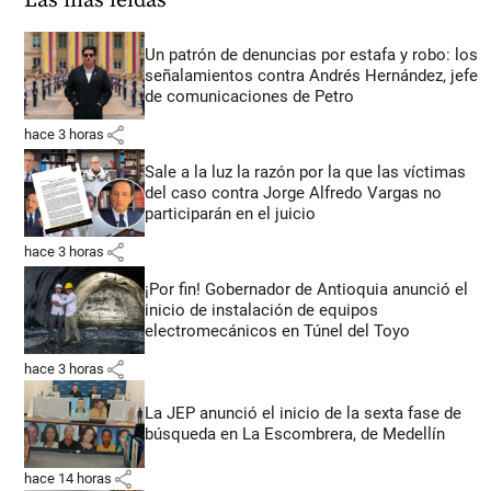
Las más leídas
Un patrón de denuncias por estafa y robo: los
señalamientos contra Andrés Hernández, jefe
de comunicaciones de Petro
share
hace 3 horas
Sale a la luz la razón por la que las víctimas
del caso contra Jorge Alfredo Vargas no
participarán en el juicio
share
hace 3 horas
¡Por fin! Gobernador de Antioquia anunció el
inicio de instalación de equipos
electromecánicos en Túnel del Toyo
share
hace 3 horas
La JEP anunció el inicio de la sexta fase de
búsqueda en La Escombrera, de Medellín
share
hace 14 horas