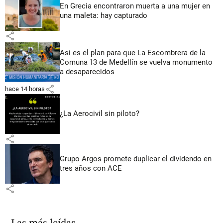
En Grecia encontraron muerta a una mujer en
una maleta: hay capturado
share
Así es el plan para que La Escombrera de la
Comuna 13 de Medellín se vuelva monumento
a desaparecidos
share
hace 14 horas
¿La Aerocivil sin piloto?
share
Grupo Argos promete duplicar el dividendo en
tres años con ACE
share