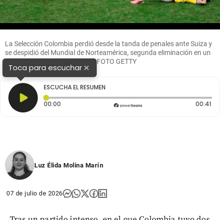
La Selección Colombia perdió desde la tanda de penales ante Suiza y
se despidió del Mundial de Norteamérica, segunda eliminación en un
mundial desde esta instancia. FOTO GETTY
×
Toca para escuchar
ESCUCHA EL RESUMEN
Tiempo transcurrido: 0 segundos
Du
00:00
00:41
Luz Élida Molina Marín
07 de julio de 2026
Tras un partido intenso, en el que Colombia tuvo dos