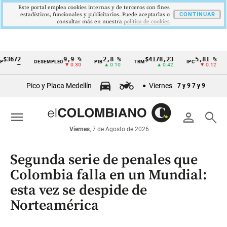
Este portal emplea cookies internas y de terceros con fines
estadísticos, funcionales y publicitarios. Puede aceptarlas o
CONTINUAR
consultar más en nuestra
politica de cookies
$3672
9,9 %
2,8 %
$4178,23
5,81 %
DESEMPLEO
PIB
TRM
IPC
D
Cintillo
—
▼ 0.30
▲ 0.10
▲ 0.42
▼ 0.12
de
Pico y Placa Medellín
Viernes
7 y 9
7 y 9
indicadores
económicos
menu
person
search
Colombia
Viernes
, 7 de Agosto de 2026
Segunda serie de penales que
Colombia falla en un Mundial:
esta vez se despide de
Norteamérica