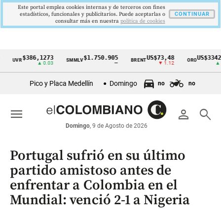
Este portal emplea cookies internas y de terceros con fines
estadísticos, funcionales y publicitarios. Puede aceptarlas o
CONTINUAR
consultar más en nuestra
politica de cookies
$386,1273
$1.750.905
US$73,48
US$3342,60
UVR
SMMLV
BRENT
ORO
Cintillo
▲ 0.03
—
▼ 1.12
▲ 8.20
de
Pico y Placa Medellín
Domingo
no
no
indicadores
económicos
menu
person
search
Colombia
Domingo
, 9 de Agosto de 2026
Portugal sufrió en su último
partido amistoso antes de
enfrentar a Colombia en el
Mundial: venció 2-1 a Nigeria