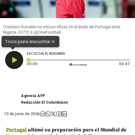
Cristiano Ronaldo no estuvo eficaz en el duelo de Portugal ante
Nigeria. FOTO X-@OneFootball
×
Toca para escuchar
ESCUCHA EL RESUMEN
Tiempo transcurrido: 0 segundos
Du
00:00
00:47
Agencia AFP
Redacción El Colombiano
10 de junio de 2026
Portugal
ultimó su preparación para el Mundial de