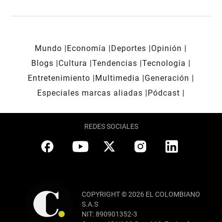
Mundo
Economía
Deportes
Opinión
Blogs
Cultura
Tendencias
Tecnología
Entretenimiento
Multimedia
Generación
Especiales marcas aliadas
Pódcast
REDES SOCIALES
COPYRIGHT © 2026 EL COLOMBIANO
S.A.S
NIT: 890901352-3