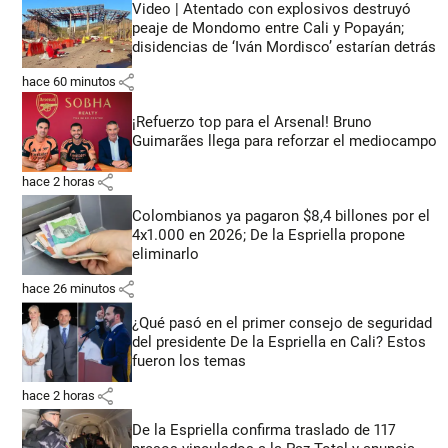
Video | Atentado con explosivos destruyó
peaje de Mondomo entre Cali y Popayán;
disidencias de ‘Iván Mordisco’ estarían detrás
share
hace 60 minutos
¡Refuerzo top para el Arsenal! Bruno
Guimarães llega para reforzar el mediocampo
share
hace 2 horas
Colombianos ya pagaron $8,4 billones por el
4x1.000 en 2026; De la Espriella propone
eliminarlo
share
hace 26 minutos
¿Qué pasó en el primer consejo de seguridad
del presidente De la Espriella en Cali? Estos
fueron los temas
share
hace 2 horas
De la Espriella confirma traslado de 117