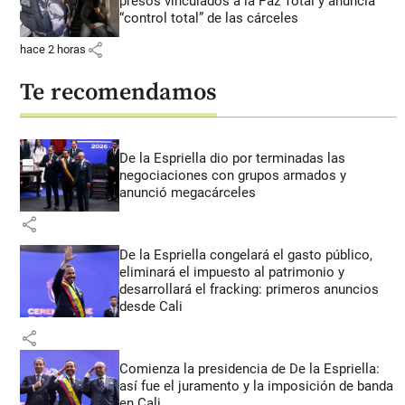
presos vinculados a la Paz Total y anuncia
“control total” de las cárceles
share
hace 2 horas
Te recomendamos
De la Espriella dio por terminadas las
negociaciones con grupos armados y
anunció megacárceles
share
De la Espriella congelará el gasto público,
eliminará el impuesto al patrimonio y
desarrollará el fracking: primeros anuncios
desde Cali
share
Comienza la presidencia de De la Espriella:
así fue el juramento y la imposición de banda
en Cali