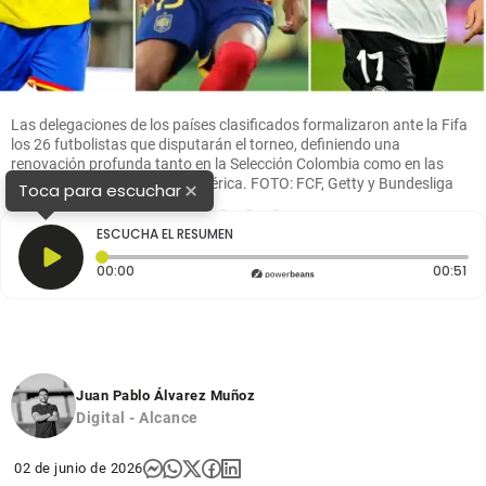
Las delegaciones de los países clasificados formalizaron ante la Fifa
los 26 futbolistas que disputarán el torneo, definiendo una
renovación profunda tanto en la Selección Colombia como en las
potencias de Europa y Sudamérica. FOTO: FCF, Getty y Bundesliga
×
Toca para escuchar
1
2
3
4
ESCUCHA EL RESUMEN
Tiempo transcurrido: 0 segundos
Du
00:00
00:51
Juan Pablo Álvarez Muñoz
Digital - Alcance
02 de junio de 2026