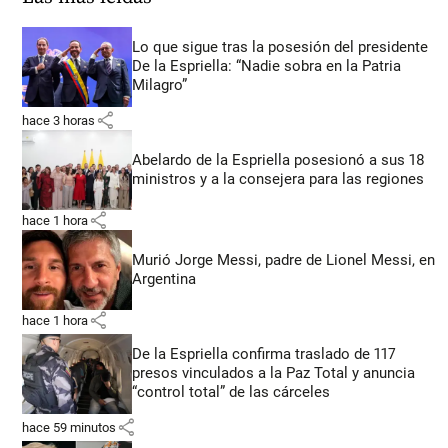
Lo que sigue tras la posesión del presidente
De la Espriella: “Nadie sobra en la Patria
Milagro”
share
hace 3 horas
Abelardo de la Espriella posesionó a sus 18
ministros y a la consejera para las regiones
share
hace 1 hora
Murió Jorge Messi, padre de Lionel Messi, en
Argentina
share
hace 1 hora
De la Espriella confirma traslado de 117
presos vinculados a la Paz Total y anuncia
“control total” de las cárceles
share
hace 59 minutos