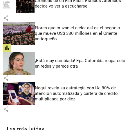
Crónicas de un Fan Fatal: Estados Alterados
decide volver a escucharse
share
Flores que cruzan el cielo: así es el negocio
que mueve US$ 380 millones en el Oriente
antioqueño
share
¡Está muy cambiada! Epa Colombia reapareció
en redes y parece otra
share
Nequi revela su estrategia con IA: 80% de
atención automatizada y cartera de crédito
multiplicada por diez
share
Las más leídas