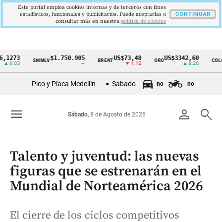
Este portal emplea cookies internas y de terceros con fines
estadísticos, funcionales y publicitarios. Puede aceptarlas o
CONTINUAR
consultar más en nuestra
politica de cookies
3
$1.750.905
US$73,48
US$3342,60
16
SMMLV
BRENT
ORO
COLCAP
Cintillo
3
—
▼ 1.12
▲ 8.20
de
Pico y Placa Medellín
Sabado
no
no
indicadores
económicos
menu
person
search
Sábado
, 8 de Agosto de 2026
Colombia
Talento y juventud: las nuevas
figuras que se estrenarán en el
Mundial de Norteamérica 2026
El cierre de los ciclos competitivos