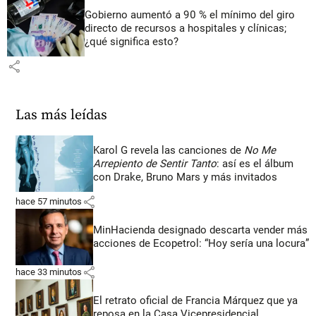
Gobierno aumentó a 90 % el mínimo del giro
directo de recursos a hospitales y clínicas;
¿qué significa esto?
share
Las más leídas
Karol G revela las canciones de
No Me
Arrepiento de Sentir Tanto
: así es el álbum
con Drake, Bruno Mars y más invitados
share
hace 57 minutos
MinHacienda designado descarta vender más
acciones de Ecopetrol: “Hoy sería una locura”
share
hace 33 minutos
El retrato oficial de Francia Márquez que ya
reposa en la Casa Vicepresidencial