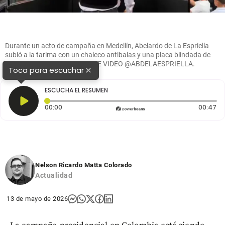
Durante un acto de campaña en Medellín, Abelardo de La Espriella
subió a la tarima con un chaleco antibalas y una placa blindada de
protección. FOTO: TOMADA DE VIDEO @ABDELAESPRIELLA.
×
Toca para escuchar
ESCUCHA EL RESUMEN
Tiempo transcurrido: 0 segundos
Du
00:00
00:47
Nelson Ricardo Matta Colorado
Actualidad
13 de mayo de 2026