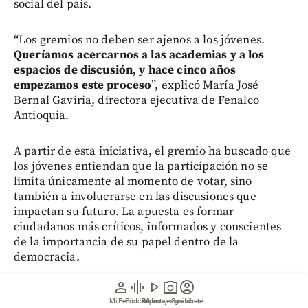
social del país.
“Los gremios no deben ser ajenos a los jóvenes.
Queríamos acercarnos a las academias y a los
espacios de discusión, y hace cinco años
empezamos este proceso
”, explicó María José
Bernal Gaviria, directora ejecutiva de Fenalco
Antioquia.
A partir de esta iniciativa, el gremio ha buscado que
los jóvenes entiendan que la participación no se
limita únicamente al momento de votar, sino
también a involucrarse en las discusiones que
impactan su futuro. La apuesta es formar
ciudadanos más críticos, informados y conscientes
de la importancia de su papel dentro de la
democracia.
person
graphic_eq
play_arrow
photo_camera
account_circle
En un escenario político que podría definirse por
Mi Perfil
Pódcast
Reportajes gráficos
Videos
Suscríbete