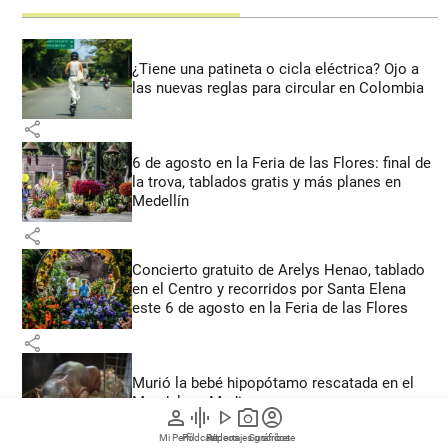
¿Tiene una patineta o cicla eléctrica? Ojo a
las nuevas reglas para circular en Colombia
share
6 de agosto en la Feria de las Flores: final de
la trova, tablados gratis y más planes en
Medellín
share
Concierto gratuito de Arelys Henao, tablado
en el Centro y recorridos por Santa Elena
este 6 de agosto en la Feria de las Flores
share
Murió la bebé hipopótamo rescatada en el
Magdalena Medio
person
graphic_eq
play_arrow
photo_camera
account_circle
share
Mi Perfil
Pódcast
Reportajes gráficos
Videos
Suscríbete