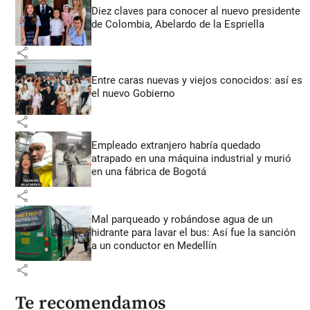
Diez claves para conocer al nuevo presidente
de Colombia, Abelardo de la Espriella
share
Entre caras nuevas y viejos conocidos: así es
el nuevo Gobierno
share
Empleado extranjero habría quedado
atrapado en una máquina industrial y murió
en una fábrica de Bogotá
share
Mal parqueado y robándose agua de un
hidrante para lavar el bus: Así fue la sanción
a un conductor en Medellín
share
Te recomendamos