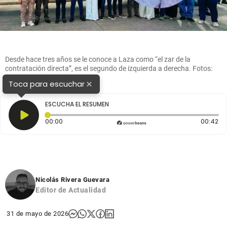
Desde hace tres años se le conoce a Laza como “el zar de la
contratación directa”, es el segundo de izquierda a derecha. Fotos:
cortesía y MinSalud
×
Toca para escuchar
ESCUCHA EL RESUMEN
Tiempo transcurrido: 0 segundos
Du
00:00
00:42
Nicolás Rivera Guevara
Editor de Actualidad
31 de mayo de 2026