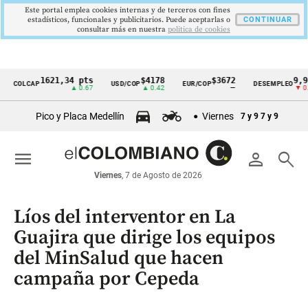
Este portal emplea cookies internas y de terceros con fines
estadísticos, funcionales y publicitarios. Puede aceptarlas o
CONTINUAR
consultar más en nuestra
politica de cookies
1621,34 pts
$4178
$3672
9,9 %
OLCAP
USD/COP
EUR/COP
DESEMPLEO
Cintillo
▲ 0.67
▲ 0.42
—
▼ 0.30
de
Pico y Placa Medellín
Viernes
7 y 9
7 y 9
indicadores
económicos
menu
person
search
Colombia
Viernes
, 7 de Agosto de 2026
Líos del interventor en La
Guajira que dirige los equipos
del MinSalud que hacen
campaña por Cepeda