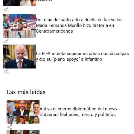
share
De reina del salto alto a dueña de las vallas:
María Fernanda Murillo hizo historia en
Centroamericanos
share
La FIFA intenta superar su crisis con disculpas
y dio su “pleno apoyo” a Infantino
share
Las más leídas
Así va el cuerpo diplomático del nuevo
Gobierno: lealtades, mérito y políticos
share