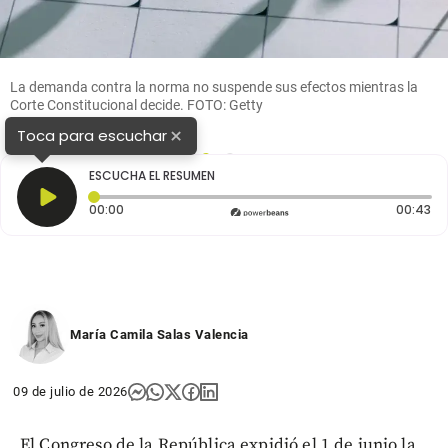
La demanda contra la norma no suspende sus efectos mientras la
Corte Constitucional decide. FOTO: Getty
×
Toca para escuchar
1
2
ESCUCHA EL RESUMEN
Tiempo transcurrido: 0 segundos
Du
00:00
00:43
María Camila Salas Valencia
09 de julio de 2026
El Congreso de la República expidió el 1 de junio la