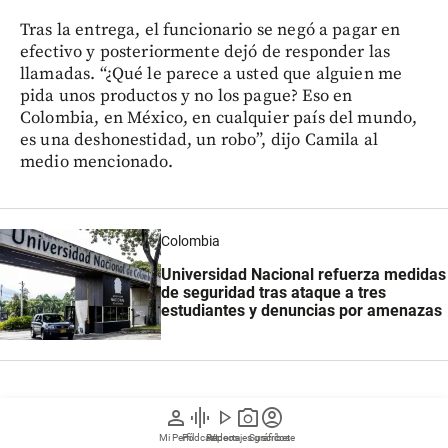
Tras la entrega, el funcionario se negó a pagar en
efectivo y posteriormente dejó de responder las
llamadas. “¿Qué le parece a usted que alguien me
pida unos productos y no los pague? Eso en
Colombia, en México, en cualquier país del mundo,
es una deshonestidad, un robo”, dijo Camila al
medio mencionado.
Colombia
Universidad Nacional refuerza medidas
de seguridad tras ataque a tres
estudiantes y denuncias por amenazas
La denuncia por presunta estafa
person
graphic_eq
play_arrow
photo_camera
account_circle
que avanza en la Fiscalía
Mi Perfil
Pódcast
Reportajes gráficos
Videos
Suscríbete