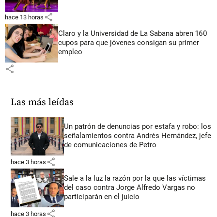
share
hace 13 horas
Claro y la Universidad de La Sabana abren 160
cupos para que jóvenes consigan su primer
empleo
share
Las más leídas
Un patrón de denuncias por estafa y robo: los
señalamientos contra Andrés Hernández, jefe
de comunicaciones de Petro
share
hace 3 horas
Sale a la luz la razón por la que las víctimas
del caso contra Jorge Alfredo Vargas no
participarán en el juicio
share
hace 3 horas