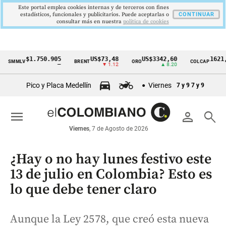
Este portal emplea cookies internas y de terceros con fines
estadísticos, funcionales y publicitarios. Puede aceptarlas o
CONTINUAR
consultar más en nuestra
politica de cookies
$1.750.905
US$73,48
US$3342,60
1621,34 p
MLV
BRENT
ORO
COLCAP
Cintillo
—
▼ 1.12
▲ 8.20
▲ 0.
de
Pico y Placa Medellín
Viernes
7 y 9
7 y 9
indicadores
económicos
menu
person
search
Colombia
Viernes
, 7 de Agosto de 2026
¿Hay o no hay lunes festivo este
13 de julio en Colombia? Esto es
lo que debe tener claro
Aunque la Ley 2578, que creó esta nueva