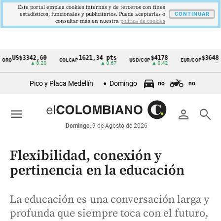
Este portal emplea cookies internas y de terceros con fines
estadísticos, funcionales y publicitarios. Puede aceptarlas o
CONTINUAR
consultar más en nuestra
politica de cookies
US$3342,60
1621,34 pts
$4178
$3648
RO
COLCAP
USD/COP
EUR/COP
Cintillo
▲ 8.20
▲ 0.67
▲ 0.42
—
de
Pico y Placa Medellín
Domingo
no
no
indicadores
económicos
menu
person
search
Colombia
Domingo
, 9 de Agosto de 2026
Flexibilidad, conexión y
pertinencia en la educación
La educación es una conversación larga y
profunda que siempre toca con el futuro,