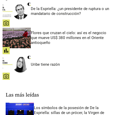
De la Espriella: ¿un presidente de ruptura o un
mandatario de construcción?
share
Flores que cruzan el cielo: así es el negocio
que mueve US$ 380 millones en el Oriente
antioqueño
share
Uribe tiene razón
share
Las más leídas
Los símbolos de la posesión de De la
Espriella: sillas de un prócer, la Virgen de