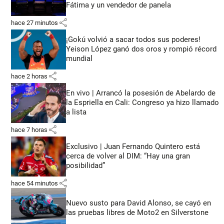
Fátima y un vendedor de panela
share
hace 27 minutos
¡Gokú volvió a sacar todos sus poderes!
Yeison López ganó dos oros y rompió récord
mundial
share
hace 2 horas
En vivo | Arrancó la posesión de Abelardo de
la Espriella en Cali: Congreso ya hizo llamado
a lista
share
hace 7 horas
Exclusivo | Juan Fernando Quintero está
cerca de volver al DIM: “Hay una gran
posibilidad”
share
hace 54 minutos
Nuevo susto para David Alonso, se cayó en
las pruebas libres de Moto2 en Silverstone