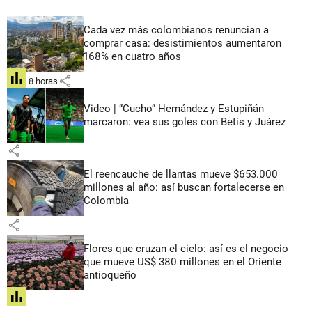
Cada vez más colombianos renuncian a
comprar casa: desistimientos aumentaron
168% en cuatro años
share
hace 8 horas
Video | “Cucho” Hernández y Estupiñán
marcaron: vea sus goles con Betis y Juárez
share
El reencauche de llantas mueve $653.000
millones al año: así buscan fortalecerse en
Colombia
share
Flores que cruzan el cielo: así es el negocio
que mueve US$ 380 millones en el Oriente
antioqueño
share