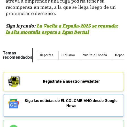
atreva a emprender una fuga podría tener su
recompensa en meta, a la que se llega luego de un
pronunciado descenso.
Siga leyendo:
La Vuelta a España-2025 se reanuda:
la alta montaña espera a Egan Bernal
Temas
Deportes
Ciclismo
Vuelta a España
Deporti
recomendados
Regístrate a nuestro newsletter
Siga las noticias de EL COLOMBIANO desde Google
News