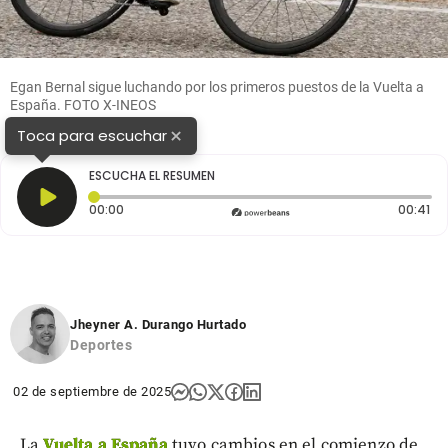
Egan Bernal sigue luchando por los primeros puestos de la Vuelta a
España. FOTO X-INEOS
×
Toca para escuchar
ESCUCHA EL RESUMEN
Tiempo transcurrido: 0 segundos
Du
00:00
00:41
Jheyner A. Durango Hurtado
Deportes
02 de septiembre de 2025
La
Vuelta a España
tuvo cambios en el comienzo de