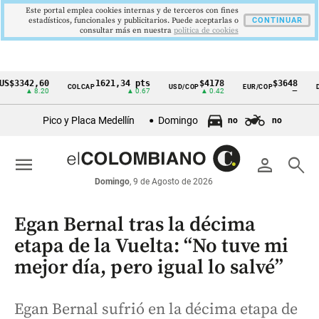
Este portal emplea cookies internas y de terceros con fines
estadísticos, funcionales y publicitarios. Puede aceptarlas o
CONTINUAR
consultar más en nuestra
politica de cookies
42,60
1621,34 pts
$4178
$3648
COLCAP
USD/COP
EUR/COP
DESEM
Cintillo
▲ 8.20
▲ 0.67
▲ 0.42
—
de
Pico y Placa Medellín
Domingo
no
no
indicadores
económicos
menu
person
search
Colombia
Domingo
, 9 de Agosto de 2026
Egan Bernal tras la décima
etapa de la Vuelta: “No tuve mi
mejor día, pero igual lo salvé”
Egan Bernal sufrió en la décima etapa de