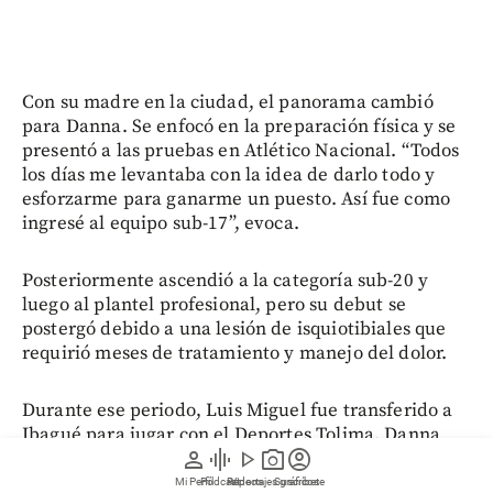
Con su madre en la ciudad, el panorama cambió
para Danna. Se enfocó en la preparación física y se
presentó a las pruebas en Atlético Nacional. “Todos
los días me levantaba con la idea de darlo todo y
esforzarme para ganarme un puesto. Así fue como
ingresé al equipo sub-17”, evoca.
Posteriormente ascendió a la categoría sub-20 y
luego al plantel profesional, pero su debut se
postergó debido a una lesión de isquiotibiales que
requirió meses de tratamiento y manejo del dolor.
Durante ese periodo, Luis Miguel fue transferido a
Ibagué para jugar con el Deportes Tolima. Danna
person
graphic_eq
play_arrow
photo_camera
account_circle
destaca que la ausencia se sintió con fuerza en el
hogar, pues considera a su hermano no solo el
Mi Perfil
Pódcast
Reportajes gráficos
Videos
Suscríbete