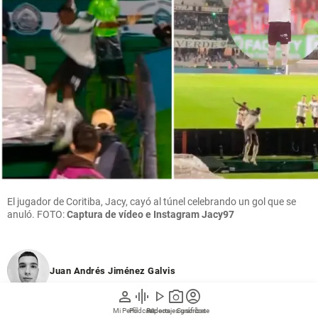
El jugador de Coritiba, Jacy, cayó al túnel celebrando un gol que se
anuló. FOTO:
Captura de vídeo e Instagram Jacy97
Juan Andrés Jiménez Galvis
person
graphic_eq
play_arrow
photo_camera
account_circle
hace 8 horas
Mi Perfil
Pódcast
Reportajes gráficos
Videos
Suscríbete