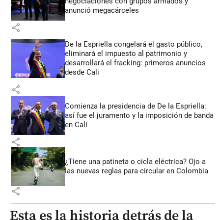
negociaciones con grupos armados y
anunció megacárceles
share
De la Espriella congelará el gasto público,
eliminará el impuesto al patrimonio y
desarrollará el fracking: primeros anuncios
desde Cali
share
Comienza la presidencia de De la Espriella:
así fue el juramento y la imposición de banda
en Cali
share
¿Tiene una patineta o cicla eléctrica? Ojo a
las nuevas reglas para circular en Colombia
share
Esta es la historia detrás de la