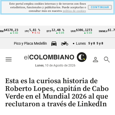
Este portal emplea cookies internas y de terceros con fines
estadísticos, funcionales y publicitarios. Puede aceptarlas o
CONTINUAR
consultar más en nuestra
politica de cookies
178,23
5,81 %
12,48 %
$386,1273
$1.750.90
IPC
DTF
UVR
SMMLV
Cintillo
▲ 0.42
▼ 0.12
▲ 0.05
▲ 0.03
de
Pico y Placa Medellín
Lunes
5 y 8
5 y 8
indicadores
económicos
menu
person
search
Colombia
Lunes
, 10 de Agosto de 2026
Esta es la curiosa historia de
Roberto Lopes, capitán de Cabo
Verde en el Mundial 2026 al que
reclutaron a través de LinkedIn