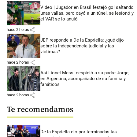
Video | Jugador en Brasil festejó gol saltando
unas vallas, pero cayó a un túnel, se lesionó y
el VAR se lo anuló
share
hace 2 horas
JEP responde a De la Espriella: ¿qué dijo
sobre la independencia judicial y las
víctimas?
share
hace 2 horas
Así Lionel Messi despidió a su padre Jorge,
en Argentina, acompañado de su familia y
fanáticos
share
hace 2 horas
Te recomendamos
De la Espriella dio por terminadas las