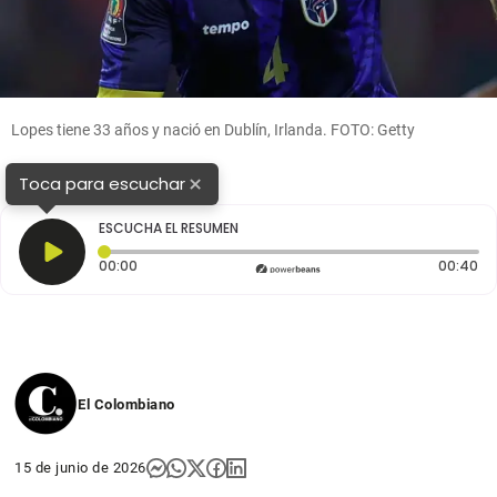
Lopes tiene 33 años y nació en Dublín, Irlanda. FOTO: Getty
×
Toca para escuchar
ESCUCHA EL RESUMEN
Tiempo transcurrido: 0 segundos
Du
00:00
00:40
El Colombiano
15 de junio de 2026