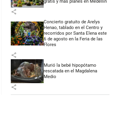
gratis y más planes en Medellín
share
 52 segundos
Concierto gratuito de Arelys
Henao, tablado en el Centro y
recorridos por Santa Elena este
6 de agosto en la Feria de las
Flores
share
Murió la bebé hipopótamo
rescatada en el Magdalena
Medio
share