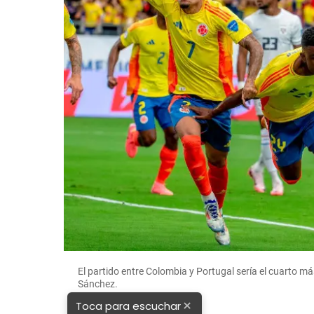
El partido entre Colombia y Portugal sería el cuarto m
Sánchez.
×
Toca para escuchar