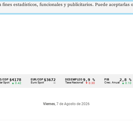
 fines estadísticos, funcionales y publicitarios. Puede aceptarlas
4178
$3672
9,9 %
2,8 %
EUR/COP
DESEMPLEO
PIB
TR
Euro Spot
Tasa Nacional
Crec. Anual
Ta
▲ 0.42
—
▼ 0.30
▲ 0.10
Viernes
, 7 de Agosto de 2026