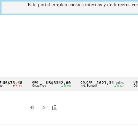
Este portal emplea cookies internas y de terceros con
3,48
US$3342,60
1621,34 pts
$
ORO
COLCAP
USD/COP
Cintillo
Onza Troy
Índ. Bursátil
Dólar Spot
▼ 1.12
▲ 8.20
▲ 0.67
de
indicadores
graphic_eq
play_arrow
photo_camera
económicos
Colombia