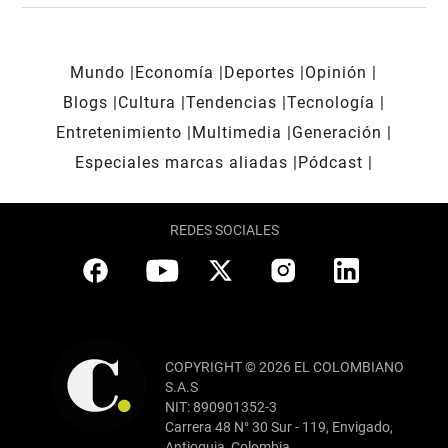
Mundo
Economía
Deportes
Opinión
Blogs
Cultura
Tendencias
Tecnología
Entretenimiento
Multimedia
Generación
Especiales marcas aliadas
Pódcast
REDES SOCIALES
COPYRIGHT © 2026 EL COLOMBIANO
S.A.S
NIT: 890901352-3
Carrera 48 N° 30 Sur - 119, Envigado,
Antioquia, Colombia.