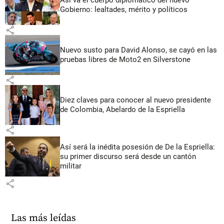
Gobierno: lealtades, mérito y políticos
share
Nuevo susto para David Alonso, se cayó en las
pruebas libres de Moto2 en Silverstone
share
Diez claves para conocer al nuevo presidente
de Colombia, Abelardo de la Espriella
share
Así será la inédita posesión de De la Espriella:
su primer discurso será desde un cantón
militar
share
Las más leídas