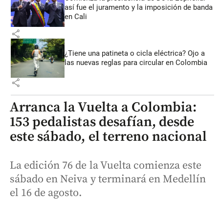
así fue el juramento y la imposición de banda
en Cali
share
¿Tiene una patineta o cicla eléctrica? Ojo a
las nuevas reglas para circular en Colombia
share
Arranca la Vuelta a Colombia:
153 pedalistas desafían, desde
este sábado, el terreno nacional
La edición 76 de la Vuelta comienza este
sábado en Neiva y terminará en Medellín
el 16 de agosto.