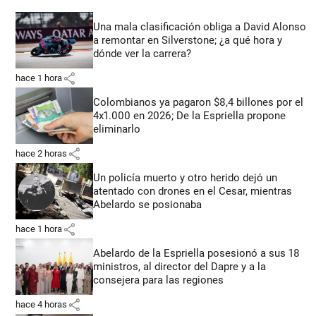
Una mala clasificación obliga a David Alonso
a remontar en Silverstone; ¿a qué hora y
dónde ver la carrera?
share
hace 1 hora
Colombianos ya pagaron $8,4 billones por el
4x1.000 en 2026; De la Espriella propone
eliminarlo
share
hace 2 horas
Un policía muerto y otro herido dejó un
atentado con drones en el Cesar, mientras
Abelardo se posionaba
share
hace 1 hora
Abelardo de la Espriella posesionó a sus 18
ministros, al director del Dapre y a la
consejera para las regiones
share
hace 4 horas