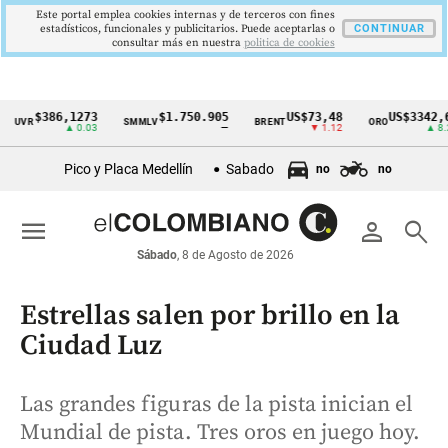
Este portal emplea cookies internas y de terceros con fines
estadísticos, funcionales y publicitarios. Puede aceptarlas o
CONTINUAR
consultar más en nuestra
politica de cookies
$386,1273
$1.750.905
US$73,48
US$3342,60
R
SMMLV
BRENT
ORO
Cintillo
▲ 0.03
—
▼ 1.12
▲ 8.20
de
Pico y Placa Medellín
Sabado
no
no
indicadores
económicos
menu
person
search
Colombia
Sábado
, 8 de Agosto de 2026
Estrellas salen por brillo en la
Ciudad Luz
Las grandes figuras de la pista inician el
Mundial de pista. Tres oros en juego hoy.