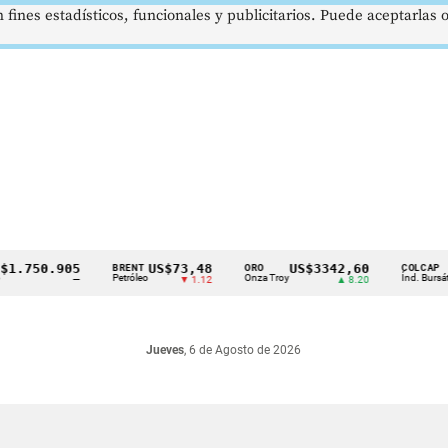
 fines estadísticos, funcionales y publicitarios. Puede aceptarlas
.750.905
US$73,48
US$3342,60
16
BRENT
ORO
COLCAP
Petróleo
Onza Troy
Índ. Bursátil
—
▼ 1.12
▲ 8.20
Jueves
, 6 de Agosto de 2026