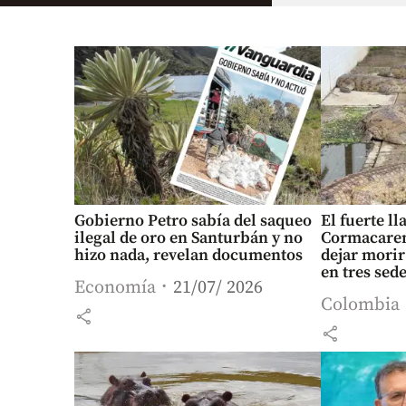
Gobierno Petro sabía del saqueo
El fuerte l
ilegal de oro en Santurbán y no
Cormacarena
hizo nada, revelan documentos
dejar morir
en tres sed
Economía
21/07/ 2026
Colombia
share
share