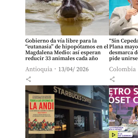
Gobierno da vía libre para la
“Sin Cepeda
“eutanasia” de hipopótamos en el
Plana mayor
Magdalena Medio: así esperan
desmarca de
reducir 33 animales cada año
pide unirse
Antioquia
13/04/ 2026
Colombia
share
share