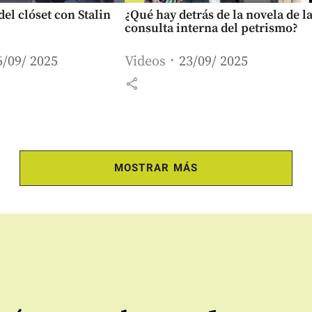
del clóset con Stalin
¿Qué hay detrás de la novela de l
consulta interna del petrismo?
6/09/ 2025
Videos
23/09/ 2025
share
MOSTRAR MÁS