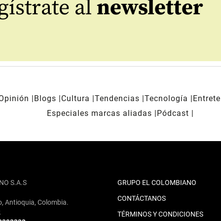
ístrate al
newsletter
Opinión
Blogs
Cultura
Tendencias
Tecnología
Entret
Especiales marcas aliadas
Pódcast
NO S.A.S
GRUPO EL COLOMBIANO
CONTÁCTANOS
o, Antioquia, Colombia.
2
TÉRMINOS Y CONDICIONES