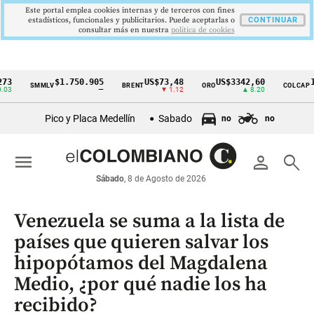
Este portal emplea cookies internas y de terceros con fines
estadísticos, funcionales y publicitarios. Puede aceptarlas o
CONTINUAR
consultar más en nuestra
politica de cookies
$1.750.905
US$73,48
US$3342,60
1621,
SMMLV
BRENT
ORO
COLCAP
Cintillo
—
▼ 1.12
▲ 8.20
de
Pico y Placa Medellín
Sabado
no
no
indicadores
económicos
menu
person
search
Colombia
Sábado
, 8 de Agosto de 2026
Venezuela se suma a la lista de
países que quieren salvar los
hipopótamos del Magdalena
Medio, ¿por qué nadie los ha
recibido?