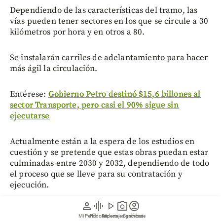
Dependiendo de las características del tramo, las
vías pueden tener sectores en los que se circule a 30
kilómetros por hora y en otros a 80.
Se instalarán carriles de adelantamiento para hacer
más ágil la circulación.
Entérese:
Gobierno Petro destinó $15,6 billones al
sector Transporte, pero casi el 90% sigue sin
ejecutarse
Actualmente están a la espera de los estudios en
cuestión y se pretende que estas obras puedan estar
culminadas entre 2030 y 2032, dependiendo de todo
el proceso que se lleve para su contratación y
ejecución.
person
graphic_eq
play_arrow
photo_camera
account_circle
Mientras se hacen todos los trabajos operativos,
Mi Perfil
Pódcast
Reportajes gráficos
Videos
Suscríbete