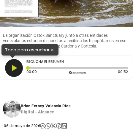
La organización Ostok Sanctuary junto a otras entidades
venezolanas estarían dispuestas a recibir a los hipopótamos en ese
país. Fotos: Esneyder Gutiérrez Cardona y Cortesía.
×
Toca para escuchar
ESCUCHA EL RESUMEN
Tiempo transcurrido: 0 segundos
Du
00:00
00:52
Brian Ferney Valencia Ríos
Digital - Alcance
06 de mayo de 2026