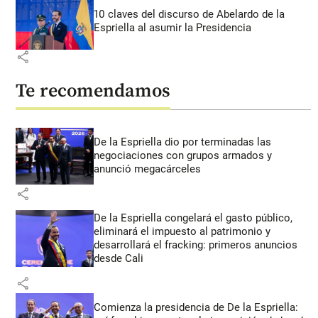
10 claves del discurso de Abelardo de la
Espriella al asumir la Presidencia
share
Te recomendamos
De la Espriella dio por terminadas las
negociaciones con grupos armados y
anunció megacárceles
share
De la Espriella congelará el gasto público,
eliminará el impuesto al patrimonio y
desarrollará el fracking: primeros anuncios
desde Cali
share
Comienza la presidencia de De la Espriella: