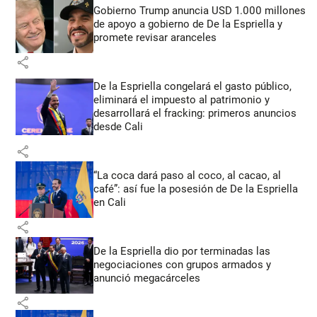
Gobierno Trump anuncia USD 1.000 millones
de apoyo a gobierno de De la Espriella y
promete revisar aranceles
share
De la Espriella congelará el gasto público,
eliminará el impuesto al patrimonio y
desarrollará el fracking: primeros anuncios
desde Cali
share
“La coca dará paso al coco, al cacao, al
café”: así fue la posesión de De la Espriella
en Cali
share
De la Espriella dio por terminadas las
negociaciones con grupos armados y
anunció megacárceles
share