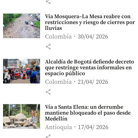
share
Vía Mosquera–La Mesa reabre con
restricciones y riesgo de cierres por
lluvias
Colombia
30/04/ 2026
share
Alcaldía de Bogotá defiende decreto
que restringe ventas informales en
espacio público
Colombia
21/04/ 2026
share
Vía a Santa Elena: un derrumbe
mantiene bloqueado el paso desde
Medellín
Antioquia
17/04/ 2026
share