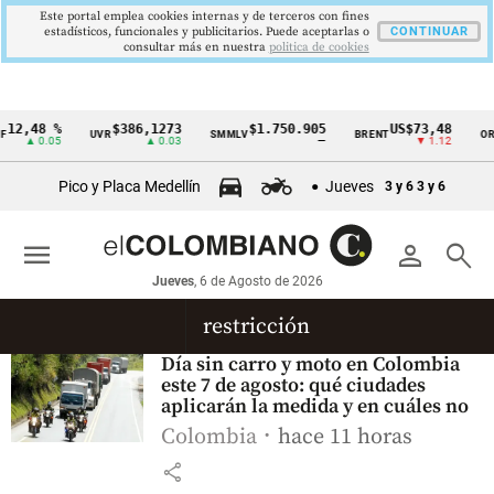
Este portal emplea cookies internas y de terceros con fines
estadísticos, funcionales y publicitarios. Puede aceptarlas o
CONTINUAR
consultar más en nuestra
politica de cookies
12,48 %
$386,1273
$1.750.905
US$73,48
UVR
SMMLV
BRENT
ORO
Cintillo
▲ 0.05
▲ 0.03
—
▼ 1.12
de
Pico y Placa Medellín
Jueves
3 y 6
3 y 6
indicadores
económicos
menu
person
search
Colombia
Jueves
, 6 de Agosto de 2026
restricción
Día sin carro y moto en Colombia
este 7 de agosto: qué ciudades
aplicarán la medida y en cuáles no
Colombia
hace 11 horas
share