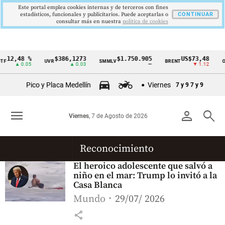
Este portal emplea cookies internas y de terceros con fines
estadísticos, funcionales y publicitarios. Puede aceptarlas o
CONTINUAR
consultar más en nuestra
politica de cookies
12,48 %
$386,1273
$1.750.905
US$73,48
F
UVR
SMMLV
BRENT
OR
Cintillo
▲ 0.05
▲ 0.03
—
▼ 1.12
de
Pico y Placa Medellín
Viernes
7 y 9
7 y 9
indicadores
económicos
menu
person
search
Viernes
, 7 de Agosto de 2026
Colombia
Reconocimiento
El heroico adolescente que salvó a
niño en el mar: Trump lo invitó a la
Casa Blanca
Mundo
29/07/ 2026
share