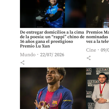
De entregar domicilios a la cima
Premios Ma
de la poesía: un “rappi” chino de
nominadas 
56 años gana el prestigioso
vez a la tel
Premio Lu Xun
Cine
09/
Mundo
22/07/ 2026
share
share