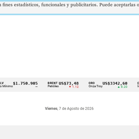
 fines estadísticos, funcionales y publicitarios. Puede aceptarlas
$1.750.905
US$73,48
US$3342,60
BRENT
ORO
COLC
nimo
Petróleo
Onza Troy
Índ. Bur
—
▼ 1.12
▲ 8.20
Viernes
, 7 de Agosto de 2026