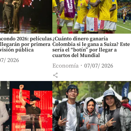
condo 2026: películas
¿Cuánto dinero ganaría
llegarán por primera
Colombia si le gana a Suiza? Este
evisión pública
sería el “botín” por llegar a
cuartos del Mundial
07/ 2026
Economía
07/07/ 2026
share