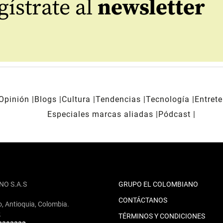
ístrate al
newsletter
Opinión
Blogs
Cultura
Tendencias
Tecnología
Entret
Especiales marcas aliadas
Pódcast
NO S.A.S
GRUPO EL COLOMBIANO
CONTÁCTANOS
o, Antioquia, Colombia.
2
TÉRMINOS Y CONDICIONES