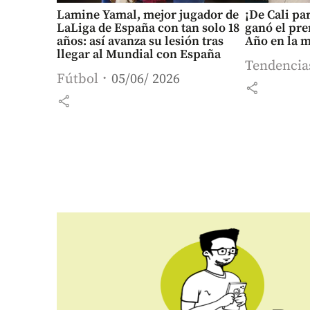
Lamine Yamal, mejor jugador de
¡De Cali pa
LaLiga de España con tan solo 18
ganó el pr
años: así avanza su lesión tras
Año en la m
llegar al Mundial con España
Tendencia
Fútbol
05/06/ 2026
share
share