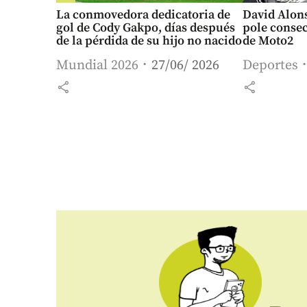
La conmovedora dedicatoria de
David Alon
gol de Cody Gakpo, días después
pole consec
de la pérdida de su hijo no nacido
de Moto2
Mundial 2026
27/06/ 2026
Deportes
share
share