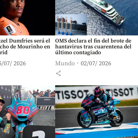
nzel Dumfries será el
OMS declara el fin del brote de
recho de Mourinho en
hantavirus tras cuarentena del
rid
último contagiado
5/07/ 2026
Mundo
02/07/ 2026
share