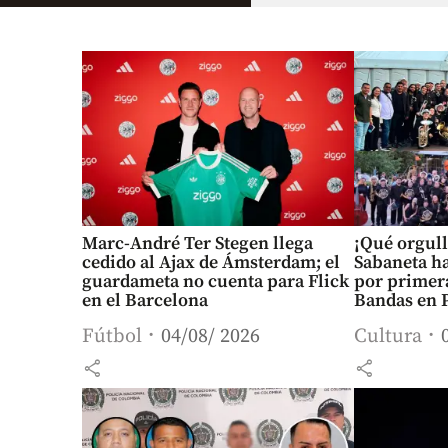
Marc-André Ter Stegen llega
¡Qué orgull
cedido al Ajax de Ámsterdam; el
Sabaneta ha
guardameta no cuenta para Flick
por primera
en el Barcelona
Bandas en P
Fútbol
04/08/ 2026
Cultura
share
share