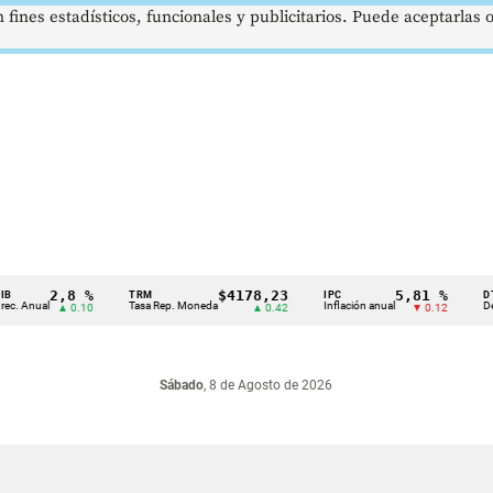
 fines estadísticos, funcionales y publicitarios. Puede aceptarlas
2,8 %
$4178,23
5,81 %
TRM
IPC
DTF
nual
Tasa Rep. Moneda
Inflación anual
Dep. Té
▲ 0.10
▲ 0.42
▼ 0.12
Sábado
, 8 de Agosto de 2026