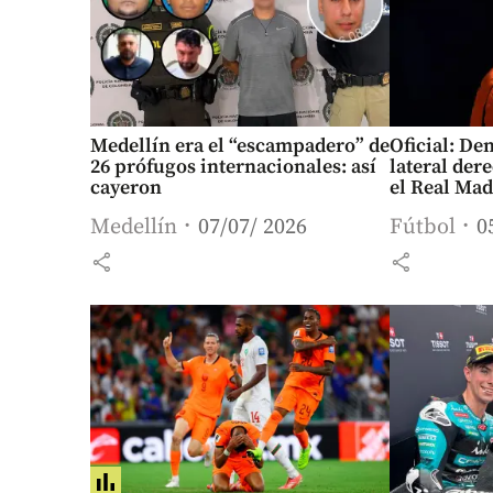
Medellín era el “escampadero” de
Oficial: De
26 prófugos internacionales: así
lateral de
cayeron
el Real Mad
Medellín
07/07/ 2026
Fútbol
0
share
share