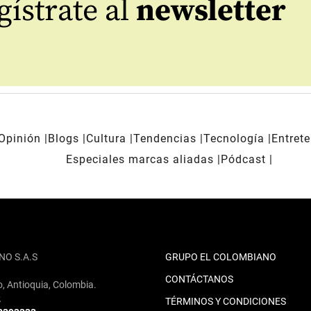
ístrate al
newsletter
Opinión
Blogs
Cultura
Tendencias
Tecnología
Entret
Especiales marcas aliadas
Pódcast
NO S.A.S
GRUPO EL COLOMBIANO
CONTÁCTANOS
o, Antioquia, Colombia.
2
TÉRMINOS Y CONDICIONES