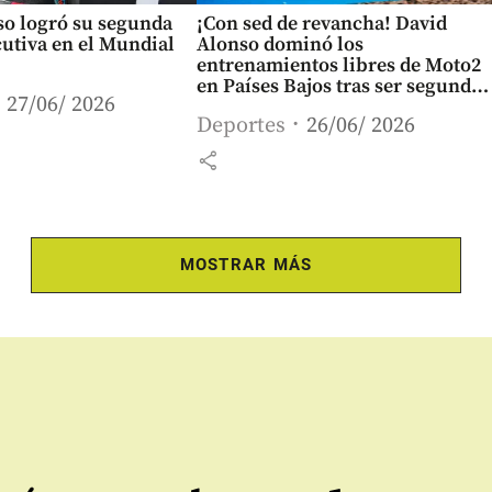
so logró su segunda
¡Con sed de revancha! David
utiva en el Mundial
Alonso dominó los
entrenamientos libres de Moto2
en Países Bajos tras ser segundo
27/06/ 2026
en Chequia
Deportes
26/06/ 2026
share
MOSTRAR MÁS