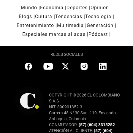
Mundo
Economía
Deportes
Opinión
Blogs
Cultura
Tendencias
Tecnología
Entretenimiento
Multimedia
Generación
Especiales marcas aliadas
Pódcast
REDES SOCIALES
COPYRIGHT © 2026 EL COLOMBIANO
S.A.S
NIT: 890901352-3
Carrera 48 N° 30 Sur - 119, Envigado,
Antioquia, Colombia.
CONMUTADOR:
(57) (604) 3315252
ATENCIÓN AL CLIENTE:
(57) (604)