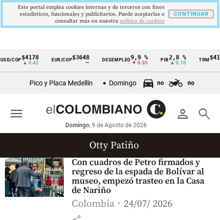
Este portal emplea cookies internas y de terceros con fines
estadísticos, funcionales y publicitarios. Puede aceptarlas o
CONTINUAR
consultar más en nuestra
politica de cookies
$4178
$3648
9,9 %
2,8 %
$417
SD/COP
EUR/COP
DESEMPLEO
PIB
TRM
Cintillo
▲ 0.42
—
▼ 0.30
▲ 0.10
▲
de
Pico y Placa Medellín
Domingo
no
no
indicadores
económicos
menu
person
search
Colombia
Domingo
, 9 de Agosto de 2026
Otty Patiño
Con cuadros de Petro firmados y
regreso de la espada de Bolívar al
museo, empezó trasteo en la Casa
de Nariño
Colombia
24/07/ 2026
share