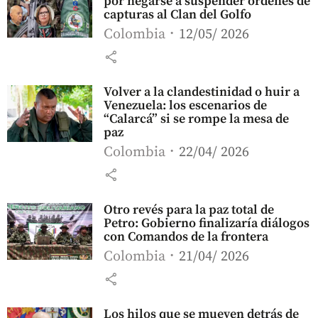
por negarse a suspender órdenes de
capturas al Clan del Golfo
Colombia
12/05/ 2026
share
Volver a la clandestinidad o huir a
Venezuela: los escenarios de
“Calarcá” si se rompe la mesa de
paz
Colombia
22/04/ 2026
share
Otro revés para la paz total de
Petro: Gobierno finalizaría diálogos
con Comandos de la frontera
Colombia
21/04/ 2026
share
Los hilos que se mueven detrás de