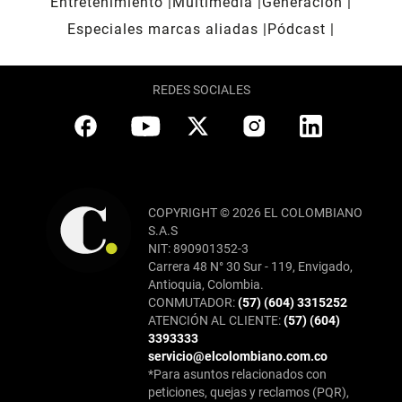
Entretenimiento
Multimedia
Generación
Especiales marcas aliadas
Pódcast
REDES SOCIALES
COPYRIGHT © 2026 EL COLOMBIANO
S.A.S
NIT: 890901352-3
Carrera 48 N° 30 Sur - 119, Envigado,
Antioquia, Colombia.
CONMUTADOR:
(57) (604) 3315252
ATENCIÓN AL CLIENTE:
(57) (604)
3393333
servicio@elcolombiano.com.co
*Para asuntos relacionados con
peticiones, quejas y reclamos (PQR),