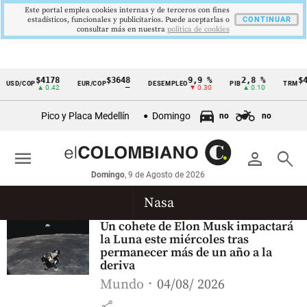
Este portal emplea cookies internas y de terceros con fines
estadísticos, funcionales y publicitarios. Puede aceptarlas o
CONTINUAR
consultar más en nuestra
politica de cookies
$4178
$3648
9,9 %
2,8 %
$41
USD/COP
EUR/COP
DESEMPLEO
PIB
TRM
Cintillo
▲ 0.42
—
▼ 0.30
▲ 0.10
de
Pico y Placa Medellín
Domingo
no
no
indicadores
económicos
menu
person
search
Colombia
Domingo
, 9 de Agosto de 2026
Nasa
Un cohete de Elon Musk impactará
la Luna este miércoles tras
permanecer más de un año a la
deriva
Mundo
04/08/ 2026
share