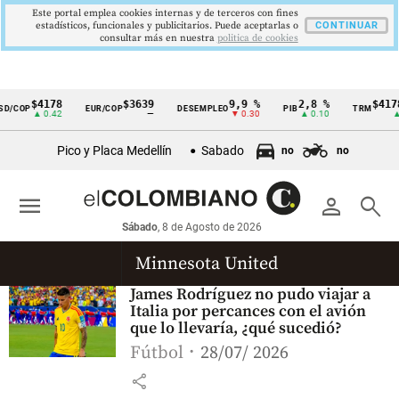
Este portal emplea cookies internas y de terceros con fines
estadísticos, funcionales y publicitarios. Puede aceptarlas o
CONTINUAR
consultar más en nuestra
politica de cookies
$4178
$3639
9,9 %
2,8 %
$4178
D/COP
EUR/COP
DESEMPLEO
PIB
TRM
Cintillo
▲ 0.42
—
▼ 0.30
▲ 0.10
▲ 
de
Pico y Placa Medellín
Sabado
no
no
indicadores
económicos
menu
person
search
Colombia
Sábado
, 8 de Agosto de 2026
Minnesota United
James Rodríguez no pudo viajar a
Italia por percances con el avión
que lo llevaría, ¿qué sucedió?
Fútbol
28/07/ 2026
share