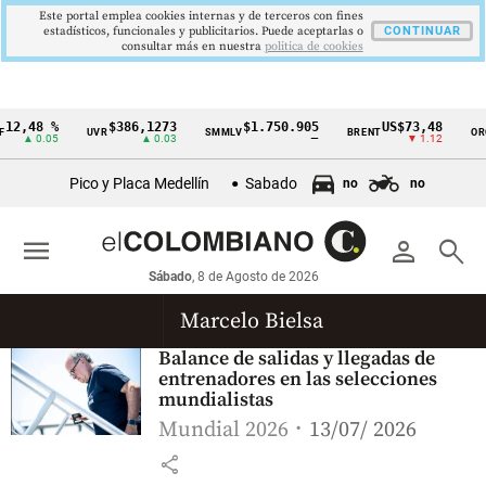
Este portal emplea cookies internas y de terceros con fines
estadísticos, funcionales y publicitarios. Puede aceptarlas o
CONTINUAR
consultar más en nuestra
politica de cookies
12,48 %
$386,1273
$1.750.905
US$73,48
UVR
SMMLV
BRENT
ORO
Cintillo
▲ 0.05
▲ 0.03
—
▼ 1.12
de
Pico y Placa Medellín
Sabado
no
no
indicadores
económicos
menu
person
search
Colombia
Sábado
, 8 de Agosto de 2026
Marcelo Bielsa
Balance de salidas y llegadas de
entrenadores en las selecciones
mundialistas
Mundial 2026
13/07/ 2026
share