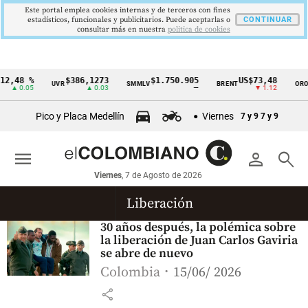
Este portal emplea cookies internas y de terceros con fines
estadísticos, funcionales y publicitarios. Puede aceptarlas o
CONTINUAR
consultar más en nuestra
politica de cookies
2,48 %
$386,1273
$1.750.905
US$73,48
U
UVR
SMMLV
BRENT
ORO
Cintillo
▲ 0.05
▲ 0.03
—
▼ 1.12
de
Pico y Placa Medellín
Viernes
7 y 9
7 y 9
indicadores
económicos
menu
person
search
Colombia
Viernes
, 7 de Agosto de 2026
Liberación
30 años después, la polémica sobre
la liberación de Juan Carlos Gaviria
se abre de nuevo
Colombia
15/06/ 2026
share