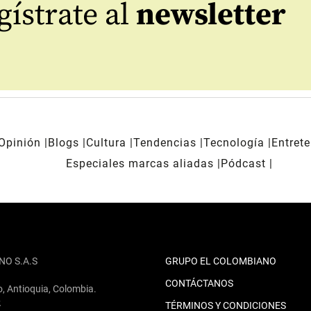
ístrate al
newsletter
Opinión
Blogs
Cultura
Tendencias
Tecnología
Entret
Especiales marcas aliadas
Pódcast
NO S.A.S
GRUPO EL COLOMBIANO
CONTÁCTANOS
o, Antioquia, Colombia.
2
TÉRMINOS Y CONDICIONES