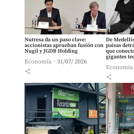
Nutresa da un paso clave:
De Medellín
accionistas aprueban fusión con
paisas detr
Nugil y JGDB Holding
que conecta
gigantes te
Economía
31/07/ 2026
Economía
share
share