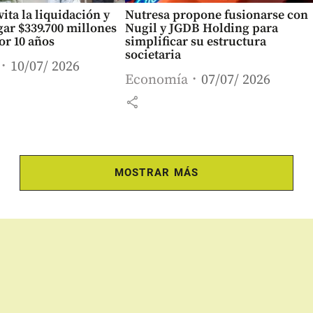
ita la liquidación y
Nutresa propone fusionarse con
ar $339.700 millones
Nugil y JGDB Holding para
or 10 años
simplificar su estructura
societaria
10/07/ 2026
Economía
07/07/ 2026
share
MOSTRAR MÁS