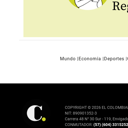
Reg
Mundo
Economía
Deportes
REDES SOCIALES
COPYRIGHT © 2026 EL COLOMBIA
NIT: 890901352-3
Carrera 48 N° 30 Sur - 119, Envigad
CONMUTADOR:
(57) (604) 331525