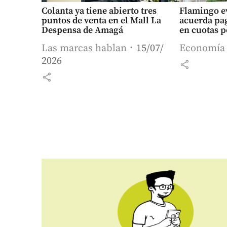
Colanta ya tiene abierto tres
Flamingo ev
puntos de venta en el Mall La
acuerda pag
Despensa de Amagá
en cuotas p
Las marcas hablan
15/07/
Economía
2026
share
share