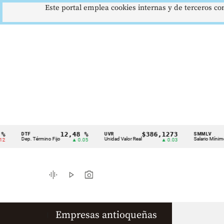
Este portal emplea cookies internas y de terceros con
12,48 %
$386,1273
$1
DTF
UVR
SMMLV
Cintillo
Dep. Término Fijo
Unidad Valor Real
Salario Mínimo
▲ 0.05
▲ 0.03
de
indicadores
graphic_eq
play_arrow
photo_camera
económicos
Colombia
Empresas antioqueñas