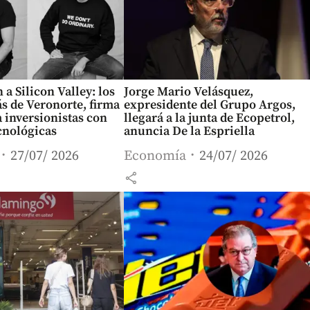
 a Silicon Valley: los
Jorge Mario Velásquez,
ás de Veronorte, firma
expresidente del Grupo Argos,
 inversionistas con
llegará a la junta de Ecopetrol,
cnológicas
anuncia De la Espriella
27/07/ 2026
Economía
24/07/ 2026
share