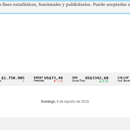
 fines estadísticos, funcionales y publicitarios. Puede aceptarlas
.750.905
US$73,48
US$3342,60
16
BRENT
ORO
COLCAP
Petróleo
Onza Troy
Índ. Bursátil
—
▼ 1.12
▲ 8.20
Domingo
, 9 de Agosto de 2026