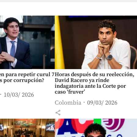
 para repetir curul 7
Horas después de su reelección,
os por corrupción?
David Racero ya rinde
indagatoria ante la Corte por
caso ‘fruver’
10/03/ 2026
Colombia
09/03/ 2026
share