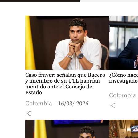
Caso fruver: señalan que Racero
¿Cómo hacen
y miembro de su UTL habrían
investigad
mentido ante el Consejo de
Estado
Colombia
Colombia
16/03/ 2026
share
share