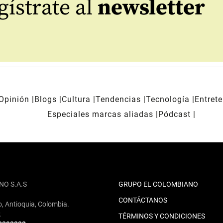
ístrate al
newsletter
Opinión
Blogs
Cultura
Tendencias
Tecnología
Entret
Especiales marcas aliadas
Pódcast
NO S.A.S
GRUPO EL COLOMBIANO
CONTÁCTANOS
o, Antioquia, Colombia.
2
TÉRMINOS Y CONDICIONES