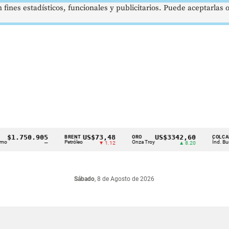
 fines estadísticos, funcionales y publicitarios. Puede aceptarlas
1.750.905
US$73,48
US$3342,60
1
BRENT
ORO
COLCAP
Petróleo
Onza Troy
Índ. Bursátil
—
▼ 1.12
▲ 8.20
Sábado
, 8 de Agosto de 2026