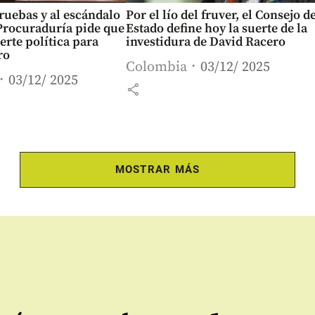
pruebas y al escándalo
Por el lío del fruver, el Consejo d
 Procuraduría pide que
Estado define hoy la suerte de la
rte política para
investidura de David Racero
ro
Colombia
03/12/ 2025
03/12/ 2025
share
MOSTRAR MÁS