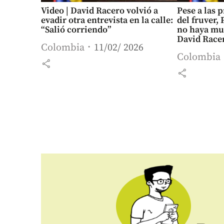
Video | David Racero volvió a
Pese a las 
evadir otra entrevista en la calle:
del fruver,
“Salió corriendo”
no haya mue
David Race
Colombia
11/02/ 2026
Colombia
share
share