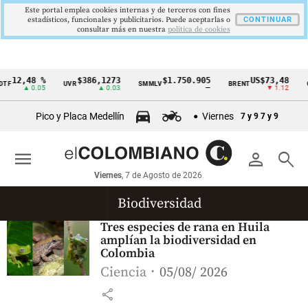
Este portal emplea cookies internas y de terceros con fines
estadísticos, funcionales y publicitarios. Puede aceptarlas o
CONTINUAR
consultar más en nuestra
politica de cookies
12,48 %
$386,1273
$1.750.905
US$73,48
TF
UVR
SMMLV
BRENT
O
Cintillo
▲ 0.05
▲ 0.03
—
▼ 1.12
de
Pico y Placa Medellín
Viernes
7 y 9
7 y 9
indicadores
económicos
menu
person
search
Colombia
Viernes
, 7 de Agosto de 2026
Biodiversidad
Tres especies de rana en Huila
amplían la biodiversidad en
Colombia
Ciencia
05/08/ 2026
share