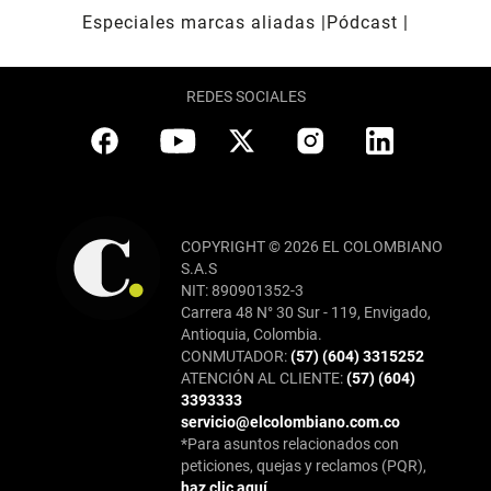
Especiales marcas aliadas
Pódcast
REDES SOCIALES
COPYRIGHT © 2026 EL COLOMBIANO
S.A.S
NIT: 890901352-3
Carrera 48 N° 30 Sur - 119, Envigado,
Antioquia, Colombia.
CONMUTADOR:
(57) (604) 3315252
ATENCIÓN AL CLIENTE:
(57) (604)
3393333
servicio@elcolombiano.com.co
*Para asuntos relacionados con
peticiones, quejas y reclamos (PQR),
haz clic aquí