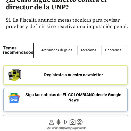
director de la UNP?
Sí. La Fiscalía anunció mesas técnicas para revisar
pruebas y definir si se reactiva una imputación penal.
Temas
Actividades ilegales
Atentados
Elecciones
recomendados
Regístrate a nuestro newsletter
Siga las noticias de EL COLOMBIANO desde Google
News
person
graphic_eq
play_arrow
photo_camera
account_circle
Únete a nuestro canal de Whatsapp
Mi Perfil
Pódcast
Reportajes gráficos
Videos
Suscríbete