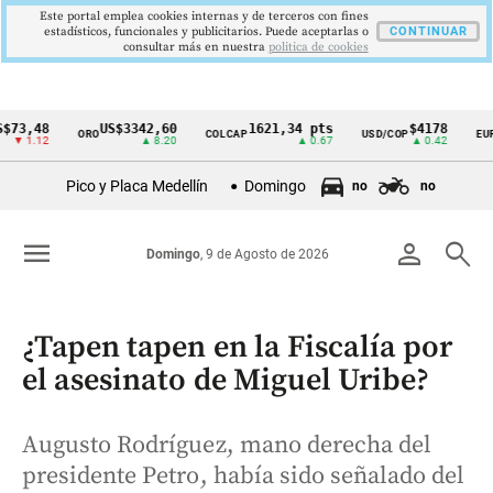
Este portal emplea cookies internas y de terceros con fines
estadísticos, funcionales y publicitarios. Puede aceptarlas o
CONTINUAR
consultar más en nuestra
politica de cookies
,48
US$3342,60
1621,34 pts
$4178
ORO
COLCAP
USD/COP
EUR/COP
Cintillo
.12
▲ 8.20
▲ 0.67
▲ 0.42
de
Pico y Placa Medellín
Domingo
no
no
indicadores
económicos
menu
person
search
Domingo
, 9 de Agosto de 2026
Colombia
¿Tapen tapen en la Fiscalía por
el asesinato de Miguel Uribe?
Augusto Rodríguez, mano derecha del
presidente Petro, había sido señalado del