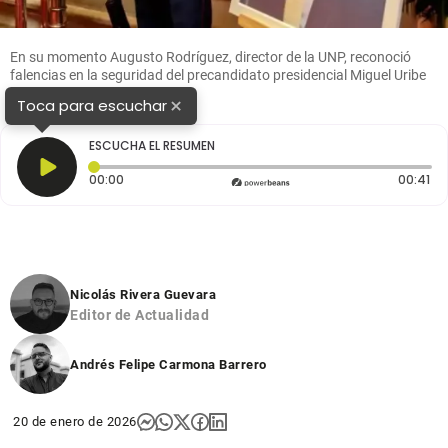
En su momento Augusto Rodríguez, director de la UNP, reconoció
falencias en la seguridad del precandidato presidencial Miguel Uribe
Turbay. Foto: Colprensa
×
Toca para escuchar
ESCUCHA EL RESUMEN
Tiempo transcurrido: 0 segundos
Du
00:00
00:41
Nicolás Rivera Guevara
Editor de Actualidad
Andrés Felipe Carmona Barrero
20 de enero de 2026