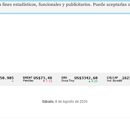
 fines estadísticos, funcionales y publicitarios. Puede aceptarlas
5
US$73,48
US$3342,60
1621,34 
BRENT
ORO
COLCAP
Petróleo
Onza Troy
Índ. Bursátil
—
▼ 1.12
▲ 8.20
▲ 
Sábado
, 8 de Agosto de 2026