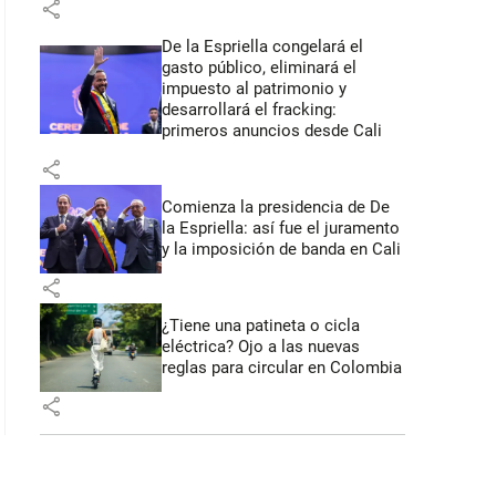
share
De la Espriella congelará el
: 45 segundos
gasto público, eliminará el
impuesto al patrimonio y
desarrollará el fracking:
primeros anuncios desde Cali
share
Comienza la presidencia de De
la Espriella: así fue el juramento
y la imposición de banda en Cali
share
¿Tiene una patineta o cicla
eléctrica? Ojo a las nuevas
reglas para circular en Colombia
share