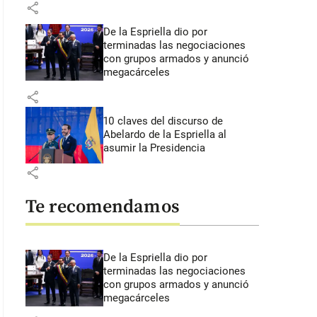
share
De la Espriella dio por
terminadas las negociaciones
con grupos armados y anunció
megacárceles
share
10 claves del discurso de
Abelardo de la Espriella al
asumir la Presidencia
share
Te recomendamos
De la Espriella dio por
terminadas las negociaciones
con grupos armados y anunció
megacárceles